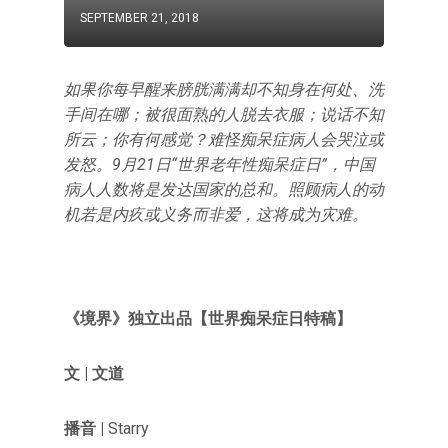
SEPTEMBER 21, 2018
如果你每早醒来膀胱满满却不知身在何处、洗
手间在哪；被很面熟的人脱去衣服；说话不知
所云；你有何感觉？难怪痴呆症病人会哭泣或
发怒。9月21日“世界老年性痴呆症日”，中国
病人人数将是发达国家的总和。照顾病人的动
机若是内疚或义务而非爱，这将成为灾难。
《境界》独立出品【世界痴呆症日特稿】
文 | 文道
播音 |
Starry