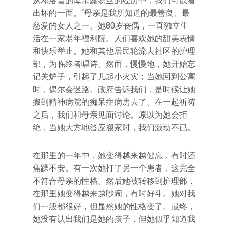
从邓洛普的母亲露易丝的经历中，我们可以看
出坏的一面。“母亲是我所知道的最善良、最
慈爱的女人之一。她80岁丧偶，一直独立生
活在一家老年福利院。人们喜欢她的甜美表情
和快乐举止。她和其他居民轮流去社区的护理
部，为临终者唱诗。然而，慢慢地，她开始忘
记关炉子，引起了几起小火灾；当她回到公寓
时，偶尔会迷路。政府告诉我们，是时候让她
搬到精神病院的痴呆症病房去了。在一起祈祷
之后，我们和母亲见面讨论。原以为她会拒
绝，当她大方地答应搬家时，我们激动不已。
在那里的一年中，她变得越来越健忘，有时还
焦躁不安。有一次她打了另一个患者，这完全
不符合母亲的性格。然后她被转移到护理部，
在那里她变得越来越吵闹，有时好斗。她对我
们一般都很好，但显然她的性格变了。最终，
她没有认出我们是她的孩子，但她似乎知道我