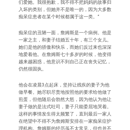
们爱她。我很抱歉，我不得不把妈妈的故事归
入坏的类别，但她并不是唯一的，因为大多数
痴呆症患者在某个时候都属于这一类。”
痴呆症的丑陋一面，詹姆斯是一个病例。他是
一家之主，和妻子结婚五十年，有三个女儿。
她们是他的骄傲和快乐，而她们反过来也深深
地爱着他。在詹姆斯七十多岁的时候，他变得
越来越困惑，他意识不到自己正在丧失记忆，
仍然很固执。
他会在凌晨3点起床，坚持让残疾的妻子为他
做早餐。她尽职尽责地按照他的要求给他做了
煎蛋，但他随后会勃然大怒，因为他认为他让
妻子做的是法式吐司，妻子只能委屈地哭着。
这样的事情发生得太频繁了，直到最后一家人
在绝望中不得不为詹姆斯安排在一家痴呆症护
理机构。詹姆斯的经历虽不太常见，但也并不