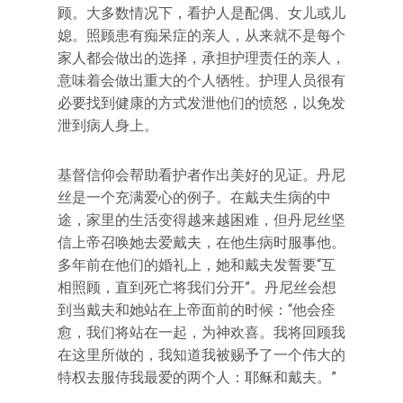
顾。大多数情况下，看护人是配偶、女儿或儿
媳。照顾患有痴呆症的亲人，从来就不是每个
家人都会做出的选择，承担护理责任的亲人，
意味着会做出重大的个人牺牲。护理人员很有
必要找到健康的方式发泄他们的愤怒，以免发
泄到病人身上。
基督信仰会帮助看护者作出美好的见证。丹尼
丝是一个充满爱心的例子。在戴夫生病的中
途，家里的生活变得越来越困难，但丹尼丝坚
信上帝召唤她去爱戴夫，在他生病时服事他。
多年前在他们的婚礼上，她和戴夫发誓要“互
相照顾，直到死亡将我们分开”。丹尼丝会想
到当戴夫和她站在上帝面前的时候：“他会痊
愈，我们将站在一起，为神欢喜。我将回顾我
在这里所做的，我知道我被赐予了一个伟大的
特权去服侍我最爱的两个人：耶稣和戴夫。”