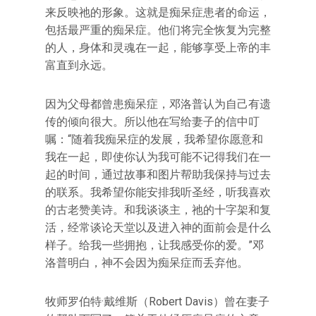
来反映祂的形象。这就是痴呆症患者的命运，
包括最严重的痴呆症。他们将完全恢复为完整
的人，身体和灵魂在一起，能够享受上帝的丰
富直到永远。
因为父母都曾患痴呆症，邓洛普认为自己有遗
传的倾向很大。所以他在写给妻子的信中叮
嘱：“随着我痴呆症的发展，我希望你愿意和
我在一起，即使你认为我可能不记得我们在一
起的时间，通过故事和图片帮助我保持与过去
的联系。我希望你能安排我听圣经，听我喜欢
的古老赞美诗。和我谈谈主，祂的十字架和复
活，经常谈论天堂以及进入神的面前会是什么
样子。给我一些拥抱，让我感受你的爱。”邓
洛普明白，神不会因为痴呆症而丢弃他。
牧师罗伯特·戴维斯（Robert Davis）曾在妻子