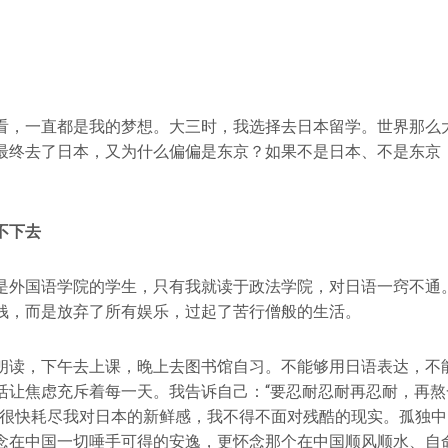
看，一直都是我的梦想。大三时，我选择去日本留学。世界那么
最终去了日本，又为什么偏偏是东京？如果不是日本、不是东京
不下去
是外国语学院的学生，只有我就读于政法学院，对日语一窍不通
钱，而是放弃了所有娱乐，过起了苦行僧般的生活。
朗读，下午去上课，晚上去图书馆自习。不能够用日语表达，不
活让焦虑充斥着每一天。我告诉自己：“要忍耐忍耐再忍耐，再熬
力很快耗尽我对日本的新鲜感，我不得不面对残酷的现实。孤独
念在中国一切唾手可得的安逸，更怀念那个在中国顺风顺水、自