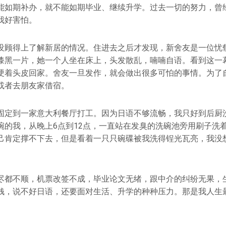
能如期补办，就不能如期毕业、继续升学。过去一切的努力，曾
我好害怕。
没顾得上了解新居的情况。住进去之后才发现，新舍友是一位忧
漆黑一片，她一个人坐在床上，头发散乱，喃喃自语。看到这一
硬着头皮回家。舍友一旦发作，就会做出很多可怕的事情。为了
或者去朋友家借宿。
固定到一家意大利餐厅打工。因为日语不够流畅，我只好到后厨
碗的我，从晚上6点到12点，一直站在发臭的洗碗池旁用刷子洗
己肯定撑不下去，但是看着一只只碗碟被我洗得锃光瓦亮，我没
尽都不顺，机票改签不成，毕业论文无绪，跟中介的纠纷无果，
钱，说不好日语，还要面对生活、升学的种种压力。那是我人生