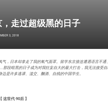
京，走过超级黑的日子
MBER 3, 2018
氧气，日本却拿走了我的氧气面罩。留学东京接连遭遇语言不通
……那段暗黑的日子成为对我狂妄自大的最大打击，我无法接受自
身边是许多逃课、滥交、酗酒、自残的中国学生。
【 这世代·90后 】