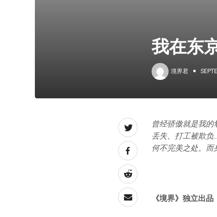
我在东
境界君
SEPTE
曾经骄傲就是我的
丢失、打工被欺负
何不完美之处。而
《境界》
独立出品