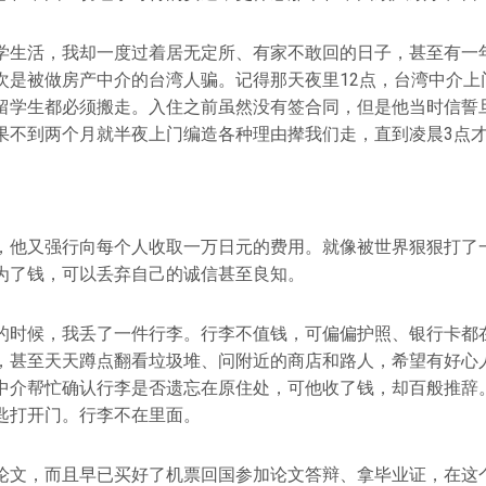
学生活，我却一度过着居无定所、有家不敢回的日子，甚至有一
次是被做房产中介的台湾人骗。记得那天夜里12点，台湾中介上
留学生都必须搬走。入住之前虽然没有签合同，但是他当时信誓
果不到两个月就半夜上门编造各种理由撵我们走，直到凌晨3点
，他又强行向每个人收取一万日元的费用。就像被世界狠狠打了
为了钱，可以丢弃自己的诚信甚至良知。
的时候，我丢了一件行李。行李不值钱，可偏偏护照、银行卡都
，甚至天天蹲点翻看垃圾堆、问附近的商店和路人，希望有好心
中介帮忙确认行李是否遗忘在原住处，可他收了钱，却百般推辞
匙打开门。行李不在里面。
论文，而且早已买好了机票回国参加论文答辩、拿毕业证，在这