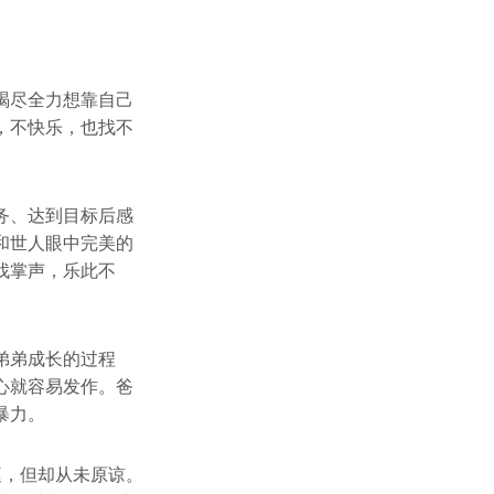
竭尽全力想靠自己
，不快乐，也找不
务、达到目标后感
和世人眼中完美的
找掌声，乐此不
弟弟成长的过程
心就容易发作。爸
暴力。
庭，但却从未原谅。