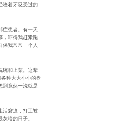
经咬着牙忍受过的
郁症患者。有一天
幕，吓得我赶紧跑
自保我常常一个人
洗碗和上菜。这辈
着各种大大小小的盘
想到竟然一洗就是
生活窘迫，打工被
最灰暗的日子。