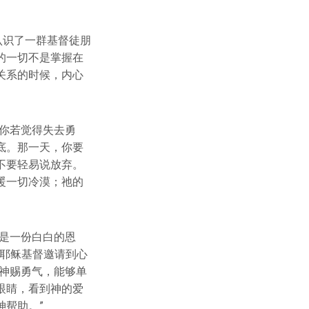
认识了一群基督徒朋
的一切不是掌握在
关系的时候，内心
你若觉得失去勇
底。那一天，你要
不要轻易说放弃。
暖一切冷漠；祂的
是一份白白的恩
把耶稣基督邀请到心
神赐勇气，能够单
眼睛，看到神的爱
帮助。”