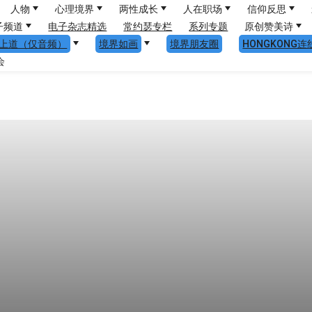
人物
心理境界
两性成长
人在职场
信仰反思
子频道
电子杂志精选
常约瑟专栏
系列专题
原创赞美诗
上道（仅音频）
境界如画
境界朋友圈
HONGKONG连
会