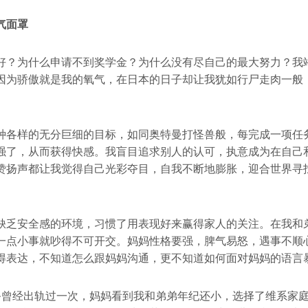
气面罩
好？为什么申请不到奖学金？为什么没有尽自己的最大努力？我
因为骄傲就是我的氧气，在日本的日子却让我犹如行尸走肉一般
种各样的无分巨细的目标，如同奥特曼打怪兽般，每完成一项任
强了，从而获得快感。我盲目追求别人的认可，执意成为在自己
赞扬声都让我觉得自己光彩夺目，自我不断地膨胀，迎合世界寻
缺乏安全感的环境，习惯了用表现好来赢得家人的关注。在我和
一点小事就吵得不可开交。妈妈性格要强，脾气易怒，遇事不顺
得表达，不知道怎么跟妈妈沟通，更不知道如何面对妈妈的语言
爸曾经出轨过一次，妈妈看到我和弟弟年纪还小，选择了维系家