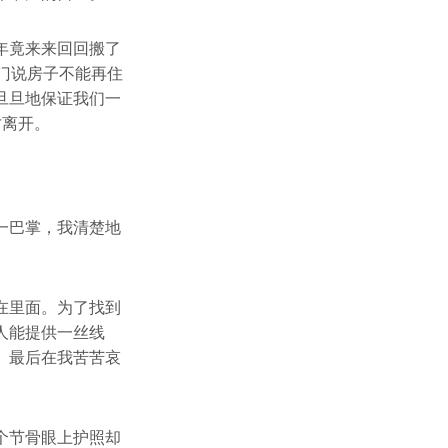
年竟来来回回搬了
门说房子不能再住
旦旦地保证我们一
才离开。
一巴掌，我清楚地
在里面。为了找到
人能提供一丝线
。最后在我苦苦哀
个节骨眼上护照却