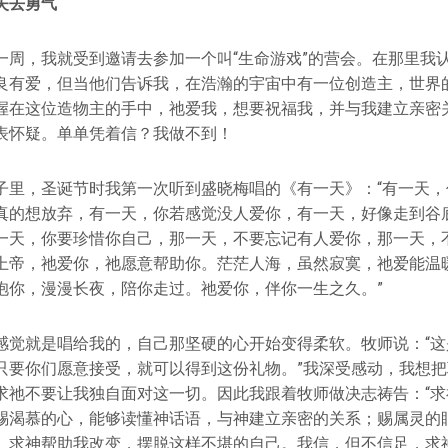
失去勇气
一周，我就受到邀请去参加一个叫“生命游戏”的营会。在那里我
良有爱，但当他们告诉我，在浩瀚的宇宙中有一位创造主，世界
握在这位造物主的手中，祂爱我，想要祝福我，并与我建立亲密
表怀疑。单单凭着信？我做不到！
子里，圣诞节时我第一次听到盛晓梅唱的《有一天》：“有一天，
真的想放弃，有一天，你若感觉没人爱你，有一天，好像走到谷
一天，你要珍惜你自己，那一天，不要忘记有人爱你，那一天，
上帝，祂爱你，祂愿意帮助你。茫茫人海，虽然寂寞，祂爱能温
抱你，漫漫长夜，陪你走过。祂爱你，伴你一生之久。”
感觉就是唱给我的，自己那坚硬的心开始变得柔软。牧师说：“这
只要你们愿意接受，就可以得到这份礼物。”我深受感动，我想
求祂不要让我独自面对这一切。因此我跟着牧师做决志祷告：“求
赐渴慕的心，能够读懂神话语，与神建立亲密的关系；赐属灵的
。求神帮助我改变，摆脱这样不堪的自己。我信，但不信足，求神