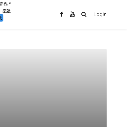
影视
奉献
Login
线