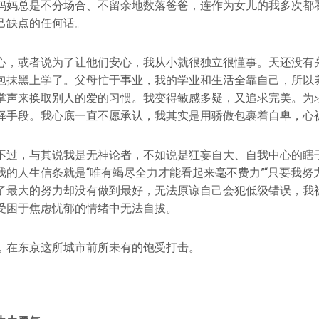
妈妈总是不分场合、不留余地数落爸爸，连作为女儿的我多次都
己缺点的任何话。
心，或者说为了让他们安心，我从小就很独立很懂事。天还没有
包抹黑上学了。父母忙于事业，我的学业和生活全靠自己，所以
掌声来换取别人的爱的习惯。我变得敏感多疑，又追求完美。为
择手段。我心底一直不愿承认，我其实是用骄傲包裹着自卑，心
不过，与其说我是无神论者，不如说是狂妄自大、自我中心的瞎
我的人生信条就是“唯有竭尽全力才能看起来毫不费力”“只要我努
了最大的努力却没有做到最好，无法原谅自己会犯低级错误，我
受困于焦虑忧郁的情绪中无法自拔。
，在东京这所城市前所未有的饱受打击。