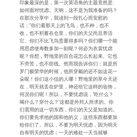
印象最深的是，第一次英语角的主题竟然是:
如何面对忧虑。天呐，这不是为我准备的吗？
在那次分享中，我读到一段扎心而安慰的
话：“你们看那天上的飞鸟，也不种，也不
收，也不积蓄在仓里，你们的天父尚且养活
它。你们不比飞鸟贵重得多吗？你们哪一个能
用思虑使寿数多加一刻呢？何必为衣裳忧虑
呢？你想，野地里的百合花怎么长起来。它也
不劳苦，也不纺线。然而我告诉你们：就是所
罗门极荣华的时候，他所穿戴的还不如这花一
朵呢！你们这小信的人哪！野地里的草今天还
在，明天就丢在炉里，神还给它这样的妆饰，
何况你们呢！所以，不要忧虑说，‘吃什么？
喝什么？穿什么？’这都是外邦人所求的。你
们需用的这一切东西，你们的天父是知道的。
你们要先求他的国和他的义，这些东西都要加
给你们了。所以，不要为明天忧虑，因为明天
自有明天的忧虑；一天的难处一天当就够