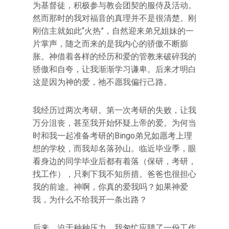
为基督徒，积极参与教会团契的服侍及活动。
然而那时的我对福音的真理并不是很清楚。刚
刚信主就如此“火热”，自然迎来弟兄姐妹的一
片掌声，随之而来的是我内心的骄傲不断膨
胀。神借着各样的经历和爱的管教来破碎我的
骄傲和自夸，让我渐渐学习谦卑。后来才明白
这是因为神的爱，祂不愿我偏行己路。
我经历过两次考研。第一次考研的失败，让我
万分沮丧，甚至我开始怀疑上帝的爱。为何当
时和我一起准备考研的Bingo弟兄如愿考上理
想的学校，而我却名落孙山。临近毕业季，眼
看身边的同学毕业后都有着落（保研，考研，
找工作），只剩下我不知所措。爸爸也很担心
我的前途。神啊，你真的爱我吗？如果神爱
我，为什么不给我开一条出路？
后来，迫于种种压力，我匆忙应聘了一份工作