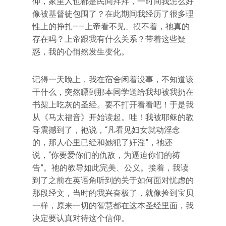
仰，家里人也都是民间拜拜，一时间我怎么好
像被基督徒包围了？在此期间我经历了很多理
性上的挣扎——上帝看不见、摸不着，祂真的
存在吗？上帝跟我有什么关系？带着这些疑
惑，我的心悄然发生变化。
记得一天晚上，我在宿舍闲着没事，不知道该
干什么，突然瞟到那本同学送给我却被我扔在
书架上吃灰的圣经。要不打开看看吧！于是我
从《马太福音》开始读起。哇！我被耶稣的教
导震撼到了，祂说，“凡看见妇女就动淫念
的，那人心里已经和她犯了奸淫”，祂还
说，“你要爱你们的仇敌，为逼迫你们的祷
告”。祂的教导如此完美、公义。接着，我读
到了之前在英语角听到的关于如何面对忧虑的
那段经文，当时的我兴奋极了，就像捡到宝贝
一样，原来一切的智慧都在这本圣经里面，我
决定要认真对待这个信仰。