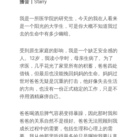
播音丨
Starry
我是一所医学院的研究生，今天的我在人看来
是一个阳光的大学生，可是你大概不知道我过
去的生命中有多少幽暗。
受到原生家庭的影响，我是一个缺乏安全感的
人。12岁，我读小学时，母亲生病了。为了
求医，几乎花光了家里所有的积蓄，爸爸四处
借钱，但最后也没能挽回妈妈的生命。妈妈过
世对爸爸无疑是沉重的打击，他好像失去生活
的方向，也没有一份正式稳定的工作，只是不
停用酒精麻痹自己。
爸爸喝酒后脾气容易变得暴躁，因此那时我和
爸爸的关系自然不是很好。爸爸无法照顾到我
成长过程中的需要，包括生理和心理上的需
要。我从他那里听得最多的只是嘱咐我要认真