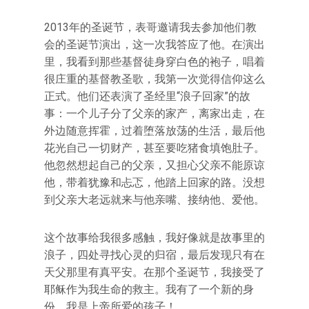
2013年的圣诞节，表哥邀请我去参加他们教
会的圣诞节演出，这一次我答应了他。在演出
里，我看到那些基督徒身穿白色的袍子，唱着
很庄重的基督教圣歌，我第一次觉得信仰这么
正式。他们还表演了圣经里“浪子回家”的故
事：一个儿子分了父亲的家产，离家出走，在
外边随意挥霍，过着堕落放荡的生活，最后他
花光自己一切财产，甚至要吃猪食填饱肚子。
他忽然想起自己的父亲，又担心父亲不能原谅
他，带着犹豫和忐忑，他踏上回家的路。没想
到父亲大老远就来与他亲嘴、接纳他、爱他。
这个故事给我很多感触，我好像就是故事里的
浪子，四处寻找心灵的归宿，最后发现只有在
天父那里有真平安。在那个圣诞节，我接受了
耶稣作为我生命的救主。我有了一个新的身
份，我是上帝所爱的孩子！