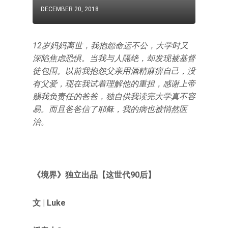
DECEMBER 20, 2018
12岁妈妈离世，我抱怨命运不公，大学时又
深陷焦虑恐惧。当我与人隔绝，却发现被基督
徒包围。以前我抱怨父亲用酒精麻痹自己，没
有父爱，现在我试着理解他的重担，感谢上帝
赐我负责任的爸爸，独自供我读完大学真不容
易。而且爸爸信了耶稣，我的病也被悄然医
治。
《境界》
独立出品
【这世代90后】
文 | Luke