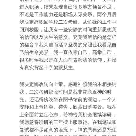
进入职场，结果发现自己很多地方预备不足，
不论是工作能力还是职场人际关系。两个月后
我决定辞职回学校二次考研。从忙碌的工作中
回到校园，让我有一些安静的时间重新思想我
的信仰以及人生的意义。究竟我所信的是怎样
的福音？我为谁而活？圣灵的光照让我看见自
己的生命光景，我一直依靠自己，高举自己，
很多时候我只是在人面前表演我的信仰，并没
有真实背起十字架跟从主。
我决定悔改转向上帝。感谢神照我的本相接纳
我，二次考研那段时间是我非常亲近神的时
光。还记得傍晚坐在图书馆前的湖边，一个人
安静和上帝约会、祷告，欣赏日落美景。我在
上帝面前立定心志，若神给我机会继续读研，
我愿意将读研的三年摆上服事祂。在我笔试和
复试都不尽如意的境况下，神的恩典还是托住