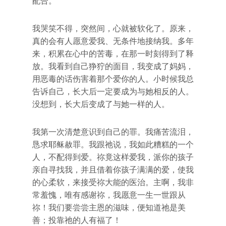
配合。”
我哭笑不得，突然间，心就被软化了。原来，
真的会有人愿意爱我、无条件地接纳我。多年
来，积累在心中的苦毒，在那一时刻得到了释
放。我看到自己狰狞的面目，我变成了妈妈，
用恶毒的话伤害着那个爱你的人。小时候我总
告诉自己，长大后一定要成为与她相反的人。
没想到，长大后变成了与她一样的人。
我第一次清楚意识到自己的罪。我痛苦流泪，
恳求耶稣赦罪。我跟祂说，我如此糟糕的一个
人，不配得到爱。祢竟这样爱我，派你的孩子
亲自寻找我，并且借着你孩子满满的爱，使我
的心柔软，来接受祢大能的医治。主啊，我非
常羞愧，唯有感谢祢，我愿意一生一世跟从
祢！我们要尝尝主恩的滋味，便知道祂是美
善；投靠祂的人有福了！