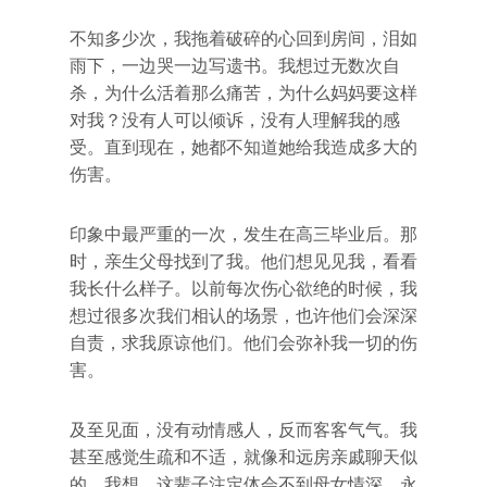
不知多少次，我拖着破碎的心回到房间，泪如
雨下，一边哭一边写遗书。我想过无数次自
杀，为什么活着那么痛苦，为什么妈妈要这样
对我？没有人可以倾诉，没有人理解我的感
受。直到现在，她都不知道她给我造成多大的
伤害。
印象中最严重的一次，发生在高三毕业后。那
时，亲生父母找到了我。他们想见见我，看看
我长什么样子。以前每次伤心欲绝的时候，我
想过很多次我们相认的场景，也许他们会深深
自责，求我原谅他们。他们会弥补我一切的伤
害。
及至见面，没有动情感人，反而客客气气。我
甚至感觉生疏和不适，就像和远房亲戚聊天似
的。我想，这辈子注定体会不到母女情深，永