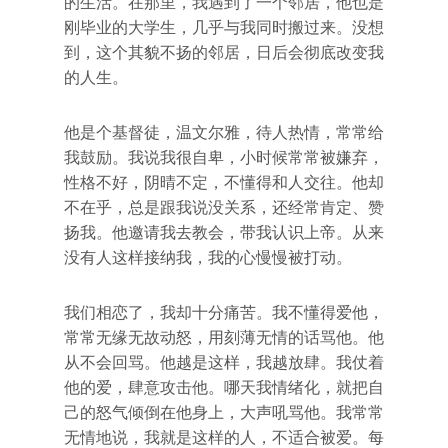
的生活。在那里，我遇到了一个邻居，他也是
刚毕业的大学生，几乎与我同时搬过来。没想
到，这个其貌不扬的邻居，日后会彻底改变我
的人生。
他是个基督徒，温文尔雅，待人热情，常常给
我鼓励。我说我很自卑，小时候常常被嫌弃，
性格不好，阴晴不定，不懂得和人交往。他却
不在乎，总是跟我说没关系，还经常肯定、赞
扬我。他邀请我去教会，带我认识上帝。从来
没有人这样接纳我，我的心慢慢被打动。
我们相恋了，我却十分痛苦。我不懂得爱他，
常常无缘无故动怒，用刻薄无情的话骂他。他
从不会回骂。他越是这样，我越放肆。我仗着
他的爱，肆意攻击他。哪天我情绪化，就把自
己的怒气倾倒在他身上，大声吼骂他。我常常
无情地说，我就是这样的人，不适合被爱。每