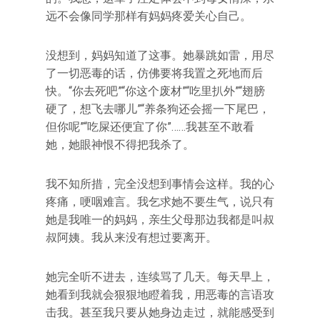
远不会像同学那样有妈妈疼爱关心自己。
没想到，妈妈知道了这事。她暴跳如雷，用尽
了一切恶毒的话，仿佛要将我置之死地而后
快。“你去死吧”“你这个废材”“吃里扒外”“翅膀
硬了，想飞去哪儿”“养条狗还会摇一下尾巴，
但你呢”“吃屎还便宜了你”……我甚至不敢看
她，她眼神恨不得把我杀了。
我不知所措，完全没想到事情会这样。我的心
疼痛，哽咽难言。我乞求她不要生气，说只有
她是我唯一的妈妈，亲生父母那边我都是叫叔
叔阿姨。我从来没有想过要离开。
她完全听不进去，连续骂了几天。每天早上，
她看到我就会狠狠地瞪着我，用恶毒的言语攻
击我。甚至我只要从她身边走过，就能感受到