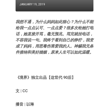
JANUARY 19, 2019
我想不通，为什么妈妈如此狠心？为什么不能
给我一点点认可、一点点爱？很多次给她打电
话，她直接开骂，毫无预兆。骂完就挂电话，
不容我说一句。我终于看到自己的狰狞，我变
成了妈妈，用恶毒伤害爱我的人。神赐我无条
件接纳和美好婚姻，原来人生可以如此温暖。
《境界》独立出品
【
这世代·90后
】
文 | CC
播音 | 以琳