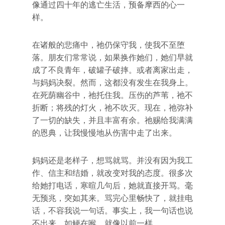
像通过四十年的逃亡生活，预备摩西的心一
样。
在诸般的悲痛中，祂仍保守我，使我不至堕
落。朋友们常常说，如果换作她们，她们早就
成了不良青年，破罐子破摔。或者离家出走，
与妈妈决裂。然而，这都没有发生在我身上。
在死荫幽谷中，祂托住我。压伤的芦苇，祂不
折断；将残的灯火，祂不吹灭。现在，祂弥补
了一切的缺失，并且丰富有余。祂赐给我满满
的恩典，让我慢慢地从伤害中走了出来。
妈妈还是老样子，想骂就骂。并没有因为我工
作、信主和结婚，就改变对我的态度。很多次
给她打电话，寒暄几句后，她就直接开骂。毫
无预兆，突如其来。骂完心里畅快了，就挂电
话，不容我说一句话。事实上，我一句话也说
不出来，如鲠在喉，就像以前一样。