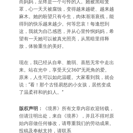
而妈妈，至终是一个可怜的人。她被黑暗笼
罩，心一天天被腐蚀，变得越来越硬、越来越
麻木。她的盼望只有今生，肉体渐渐衰残，能
得到的快乐越来越少。何等悲哀！每逢想到
这，我就为自己感恩，并从心里怜悯妈妈，希
望有一天她可以被真光照亮，从黑暗里得释
放，体验重生的美好。
现在，我已经从自卑、脆弱、喜怒无常中走出
来。站在光中，享受天父360°无死角的爱。
原来，人生可以如此温暖。大家看到我，就会
说：“看！那个古怪易怒的小女孩，居然变成
了温柔祥和的妇人。”
版权声明：
《境界》所有文章内容欢迎转载，
但请注明出处，来自《境界》，并且不得对原
始内容做任何修改，请尊重我们的劳动成果。
投稿及奉献支持，请联系