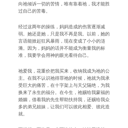
向祂倾诉一切的苦情，唯有靠着祂，我才能胜
过自己的苦毒。
经过这两年的操练，妈妈造成的伤害逐渐减
弱。她还是她，只是我不再是我。以前，她的
言语能掀起狂风暴雨，现在变成了小小的涟
漪。因为，妈妈的话并不能成为衡量我的标
准，我要学会用神的眼光看待自己。
祂爱我，花重价把我买来，收纳我成为祂的公
主。在我不认识祂得罪祂的时候，祂就为我承
受巨大的痛苦，在十字架上与天父隔绝，为我
换来了永生的福分。在今生，祂赐给我蒙福的
婚姻，借着我的先生帮助扶持我，还赐给我众
多的弟兄姐妹，让我们可以彼此相爱、彼此造
就。