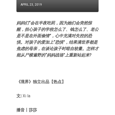
APRIL 23, 2019
妈妈们“会在半夜吃药，因为她们会突然惊
醒，担心孩子的学校怎么了、钱怎么了、老公
是不是在外面偷情”，心中充满对失控的恐
惧。对孩子的爱加上“恐惧”，结果满世界都是
焦虑的母亲，在谈论孩子时暗自较量。怎样才
能从尸横遍野的“妈妈战场”上重新站起来?
《境界》独立出品【热点】
文|
Xi la
播音丨莎莎