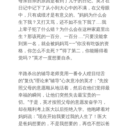
母亲自杀的原因是看到了儿子的日记。英才在
日记中记下了从小到大心中的不满，在父母眼
中，只有成绩才是有意义的。“妈妈为什么会
生下我？又打又骂，还不如不生下我了……我
上辈子犯了什么错？为什么会在这种家庭里出
生？那该死的一百分、一百分……”只要没能拿
到第一名，就会被妈妈骂——“你没有吃饭的资
格，你怎么不去死？”“得了第二，你能睡得着
觉吗？”英才一度想要自杀。
半路杀出的辅导老师竟用一番令人瞠目结舌
的“复仇”理论来“辅导”心灰意冷的英才：“先按
照父母的意愿顺从地活着，然后在他们觉得最
幸福的瞬间，让他们突然失去最宝贵的一
切。”于是，英才按照父母的意愿发奋学习，
却在顺利考上医大以后拒绝入学。他咆哮着对
妈妈说：“现在开始我要过我的人生了！医大
是爸妈想要的，不是我想要的，再也不想以爸