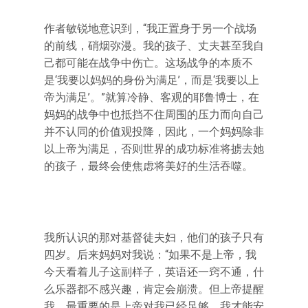
作者敏锐地意识到，“我正置身于另一个战场
的前线，硝烟弥漫。我的孩子、丈夫甚至我自
己都可能在战争中伤亡。这场战争的本质不
是‘我要以妈妈的身份为满足’，而是‘我要以上
帝为满足’。”就算冷静、客观的耶鲁博士，在
妈妈的战争中也抵挡不住周围的压力而向自己
并不认同的价值观投降，因此，一个妈妈除非
以上帝为满足，否则世界的成功标准将掳去她
的孩子，最终会使焦虑将美好的生活吞噬。
我所认识的那对基督徒夫妇，他们的孩子只有
四岁。后来妈妈对我说：“如果不是上帝，我
今天看着儿子这副样子，英语还一窍不通，什
么乐器都不感兴趣，肯定会崩溃。但上帝提醒
我，最重要的是上帝对我已经足够，我才能安