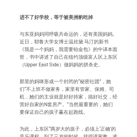
进不了好学校，等于被美洲豹吃掉
与东亚妈妈同呼吸共命运的，还有美国妈妈。
近日，耶鲁大学女博士温丝黛·马汀的新书
《我是一个妈妈，我需要铂金包》的中译本面
世，书中讲述了自己在纽约顶级富人区上东区
（Upper East Side）做妈妈的拼杀史。
那里的妈咪形成一个封闭的“秘密社团”，她
们“不上班不做家务，家里有管家、保姆、司
机，她们的主业就是好好持家，搞好社交，经
营好自家的N套房产。”当然最重要的，她们
要保证自己的孩子赢在起跑线。
为此，上东区“两岁大的孩子，必须上‘正确’的
音乐课程。到了三岁的时候，就得请家教，准