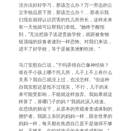
没办法好好学习，那该怎么办？万一旁边的公
立学校品质下滑，那该怎么办？……那表示我
们现在就得认识厉害的托儿所所长，这样未来
有一天他就可以帮我们牵线。”她终于醒悟
到，“无法把孩子送进贵族学校，就跟被食物
链顶端的掠食者逮到一样恐怖。对我们来说，
进不了好学校，等于是被美洲豹吃掉。”
马汀安慰自己说，“干吗弄得自己像神经病？
谁在乎小孩上哪个托儿所，儿子上不上有什么
关系？我自己就没上过，也没怎样。”但这种
自我安慰还是抵不过现实，‘不行，儿子的未
来可能受影响，不能就这样放弃。我如果就这
样算了，算哪门子的妈？’我就此误入歧途。
在恐惧的胁迫下，从原本的旁观者变成体制的
拥护者。我跟上东区的妈妈一样，跟全世界的
妈妈一样，每天都在焦虑自己是不是做得不够
好，不够多，生怕对孩子的未来造成影响。”