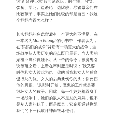
讨论“合神心意”转向谈论孩子的个性、习惯、
饮食、学习。边谈论，边比较。尽管母亲们在
比较孩子，事实上她们比较的却是自己：我这
个妈妈当得怎么样？
其实妈妈的焦虑背后有一个更大的不满足。在
一本名为
Mom Enough
的小书中，作者认为，
在“妈妈们的战争”背后有一场更大的战争，这
场战争从人类历史的起点既已展开。当人类的
始祖亚当和夏娃不听从上帝的命令，被魔鬼引
诱堕落之后，上帝在审判魔鬼时说：“我又要
叫你和女人彼此为仇；你的后裔和女人的后裔
也彼此为仇。女人的后裔要伤你的头；你要伤
他的脚跟。”从那时开始，魔鬼的工作就是要
毁坏女人的孩子。因此，每一个妈妈都置身于
一场战争中，她们的敌人不是别的妈妈，也不
是别人家的孩子，而是魔鬼，它企图通过拦阻
我们的下一代敬拜神而毁坏他们。