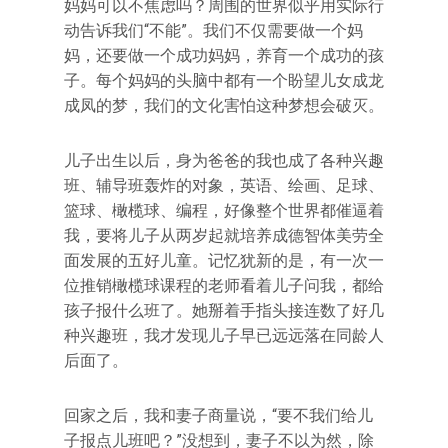
妈妈可以不焦虑吗？周围的世界似乎用实际行
动告诉我们“不能”。我们不仅需要做一个妈
妈，还要做一个成功妈妈，养育一个成功的孩
子。每个妈妈的头脑中都有一个盼望儿女成龙
成凤的梦，我们的文化害怕这种梦想会破灭。
儿子出生以后，身为爸爸的我也成了各种兴趣
班、辅导班轰炸的对象，英语、绘画、足球、
篮球、橄榄球、编程，好像整个世界都催逼着
我，要将儿子从两岁起就培养成德智体美劳全
面发展的五好儿童。记忆犹新的是，有一次一
位推销橄榄球课程的老师看着儿子问我，都给
孩子报什么班了。她掰着手指头接连数了好几
种兴趣班，我才发现儿子早已远远落在同龄人
后面了。
回家之后，我和妻子商量说，“要不我们给儿
子报点儿班吧？”没想到，妻子不以为然，除