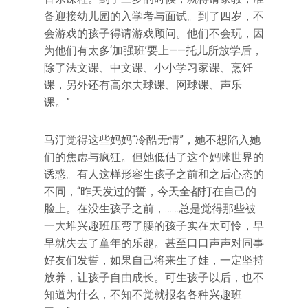
备迎接幼儿园的入学考与面试。到了四岁，不
会游戏的孩子得请游戏顾问。他们不会玩，因
为他们有太多‘加强班’要上——托儿所放学后，
除了法文课、中文课、小小学习家课、烹饪
课，另外还有高尔夫球课、网球课、声乐
课。”
马汀觉得这些妈妈“冷酷无情”，她不想陷入她
们的焦虑与疯狂。但她低估了这个妈咪世界的
诱惑。有人这样形容生孩子之前和之后心态的
不同，“昨天发过的誓，今天全都打在自己的
脸上。在没生孩子之前，……总是觉得那些被
一大堆兴趣班压弯了腰的孩子实在太可怜，早
早就失去了童年的乐趣。甚至口口声声对同事
好友们发誓，如果自己将来生了娃，一定坚持
放养，让孩子自由成长。可生孩子以后，也不
知道为什么，不知不觉就报名各种兴趣班