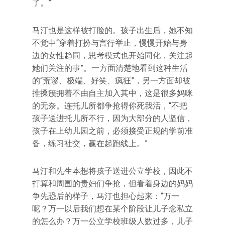
了。”
马汀也是这样被打脸的。孩子出生后，她不知
不觉中“穿着打扮与言行举止，慢慢开始与身
边的女性趋同，思考模式也开始同化，关注起
她们关注的事”。一方面清楚地看到这种生活
的“荒谬、极端、好笑、疯狂”，另一方面却被
推搡簇拥着不由自主加入其中，这是很多妈咪
的无奈。连托儿所都争抢得你死我活，“不把
孩子送进托儿所不行，因为大部分的人坚信，
孩子在上幼儿园之前，必须接受正规的学前准
备，练习社交，赢在起跑线上。”
马汀和先生本想将孩子送进公立学校，因此不
打算和周围的贵妇们争抢，但看着身边的妈妈
争先恐后的样子，马汀也担心起来：“万一
呢？万一以后我们想在某个阶段让儿子念私立
的怎么办？万一公立学校班级人数过多，儿子