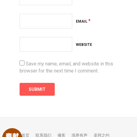
*
EMAIL
WEBSITE
Save my name, email, and website in this
browser for the next time I comment.
首页
联系我们
播客
境界有声
圣辩之约