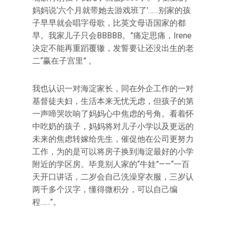
妈妈说‘六个月就带她去游戏班了’……别家的孩
子早早就会唱字母歌，比英文母语国家的都
早。我家儿子只会BBBBB。”痛定思痛，Irene
决定不能再重蹈覆辙，发誓要让还没出生的老
二“赢在子宫里” 。
我也认识一对海淀家长，同在外企工作的一对
基督徒夫妇，生活本来无忧无虑，但孩子的第
一声啼哭吹响了妈妈心中焦虑的号角。看着怀
中吃奶的孩子，妈妈将对儿子小学以及更远的
未来的焦虑转嫁给先生，催促他在公司更努力
工作，为的是可以将房子换到海淀最好的小学
附近的学区房。毕竟别人家的“牛娃”——“一百
天开口讲话，二岁会自己洗澡穿衣服，三岁认
两千多个汉字，懂得微积分，可以自己编
程……”。