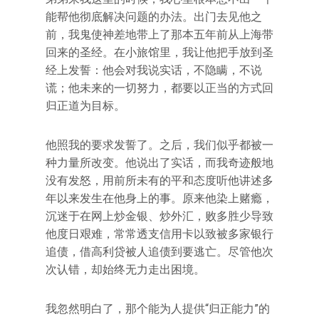
能帮他彻底解决问题的办法。出门去见他之
前，我鬼使神差地带上了那本五年前从上海带
回来的圣经。在小旅馆里，我让他把手放到圣
经上发誓：他会对我说实话，不隐瞒，不说
谎；他未来的一切努力，都要以正当的方式回
归正道为目标。
他照我的要求发誓了。之后，我们似乎都被一
种力量所改变。他说出了实话，而我奇迹般地
没有发怒，用前所未有的平和态度听他讲述多
年以来发生在他身上的事。原来他染上赌瘾，
沉迷于在网上炒金银、炒外汇，败多胜少导致
他度日艰难，常常透支信用卡以致被多家银行
追债，借高利贷被人追债到要逃亡。尽管他次
次认错，却始终无力走出困境。
我忽然明白了，那个能为人提供“归正能力”的