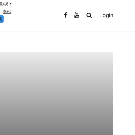
影视
奉献
Login
线