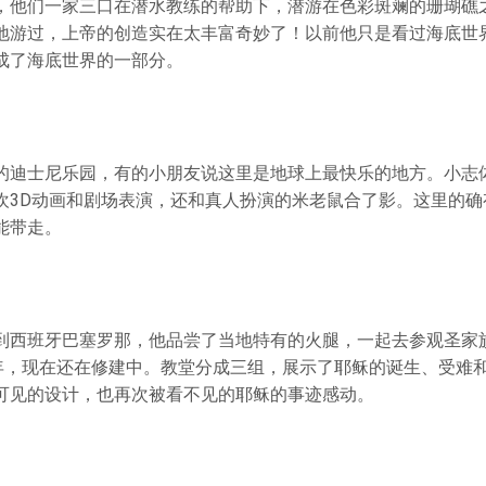
，他们一家三口在潜水教练的帮助下，潜游在色彩斑斓的珊瑚礁
地游过，上帝的创造实在太丰富奇妙了！以前他只是看过海底世
成了海底世界的一部分。
的迪士尼乐园，有的小朋友说这里是地球上最快乐的地方。小志
欢3D动画和剧场表演，还和真人扮演的米老鼠合了影。这里的确
能带走。
到西班牙巴塞罗那，他品尝了当地特有的火腿，一起去参观圣家
多年，现在还在修建中。教堂分成三组，展示了耶稣的诞生、受难
可见的设计，也再次被看不见的耶稣的事迹感动。