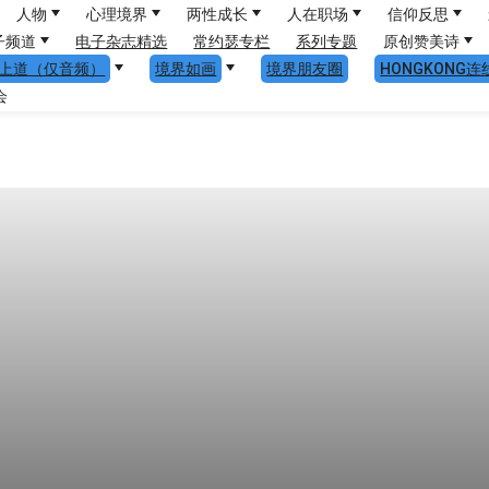
人物
心理境界
两性成长
人在职场
信仰反思
子频道
电子杂志精选
常约瑟专栏
系列专题
原创赞美诗
上道（仅音频）
境界如画
境界朋友圈
HONGKONG连
会