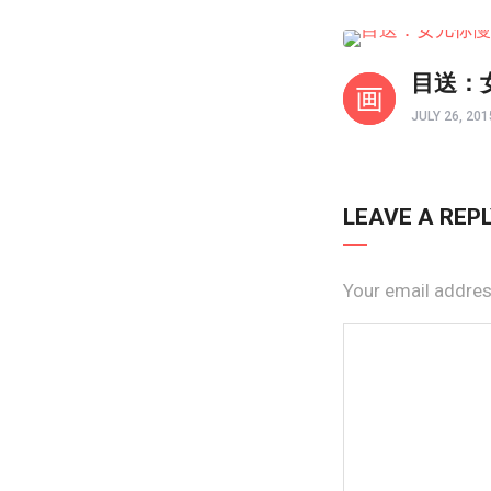
亲子频道
目送：
JULY 26, 201
LEAVE A REP
Your email address