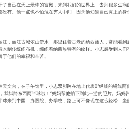
开了自己在天上最棒的宫殿，来到我们的世界上，去到很多生病
都没有。他一点也不怕混在穷人中间，因为他知道自己真正的身
丽江，丽江古城依山傍水，那里住着古老的纳西族人，常能看到
着木制传统织布机，编织着纳西族特有的纹样。小志感受到人们
属于他们的幸福和辛苦。
治天文台，在子午馆里，小志双脚跨在地上代表0°经线的铜线两
呵，我脚跨东西两半球啦！”妈妈帮他拍下到此一游的照片。妈妈
半球来到中国，办医院、办学校，路上可不像现在这么轻松，坐