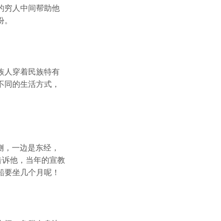
的穷人中间帮助他
份。
族人穿着民族特有
不同的生活方式，
侧，一边是东经，
告诉他，当年的宣教
船要坐几个月呢！