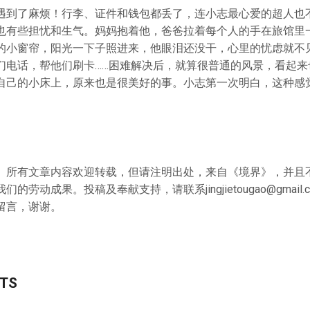
遇到了麻烦！行李、证件和钱包都丢了，连小志最心爱的超人也
也有些担忧和生气。妈妈抱着他，爸爸拉着每个人的手在旅馆里
的小窗帘，阳光一下子照进来，他眼泪还没干，心里的忧虑就不
们电话，帮他们刷卡……困难解决后，就算很普通的风景，看起来
自己的小床上，原来也是很美好的事。小志第一次明白，这种感觉
》所有文章内容欢迎转载，但请注明出处，来自《境界》，并且
的劳动成果。投稿及奉献支持，请联系jingjietougao@gmail
留言，谢谢。
STS