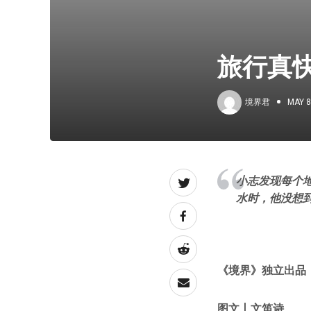
旅行真
境界君
MAY 8
小志发现每个
水时，他没想
《
境界
》独立出品
图文丨文笛诗