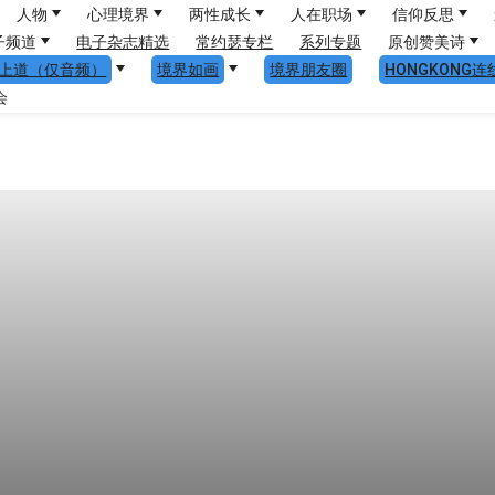
人物
心理境界
两性成长
人在职场
信仰反思
子频道
电子杂志精选
常约瑟专栏
系列专题
原创赞美诗
上道（仅音频）
境界如画
境界朋友圈
HONGKONG连
会