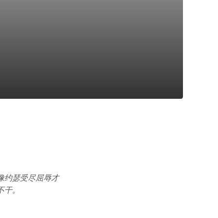
像约瑟受尽屈辱才
不干。