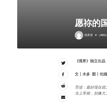
愿祢的
境界君
JANUA
《境界》独立出品
文丨
木多
图丨
伦
导读：最好现在就
当上宰相，别像大