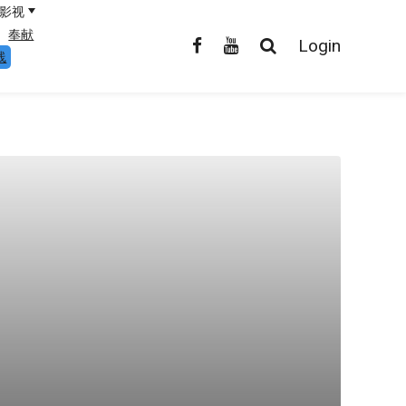
影视
奉献
Login
线