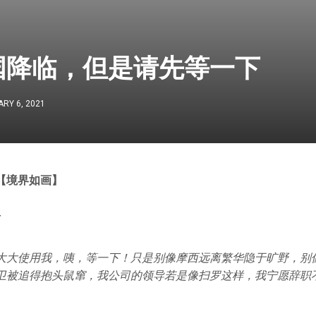
国降临，但是请先等一下
RY 6, 2021
【境界如画】
猫
大大使用我，咦，等一下！只是别像摩西远离繁华隐于旷野，别
卫被追得抱头鼠窜，我公司的领导若是像扫罗这样，我宁愿辞职