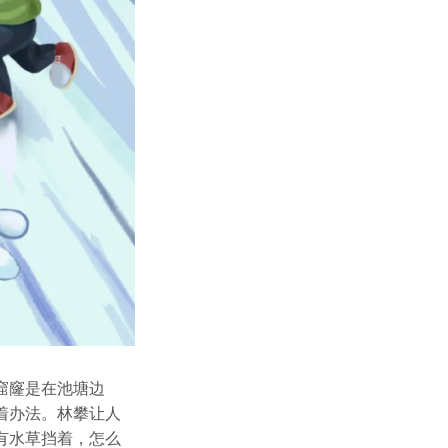
窟窿是在池塘边
着办法。林攀让人
有水草挡着，怎么