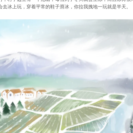
会去冰上玩，穿着平常的鞋子滑冰，你拉我拽地一玩就是半天。