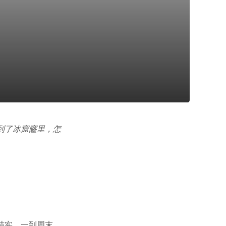
到了冰窟窿里，怎
结实。一到周末，