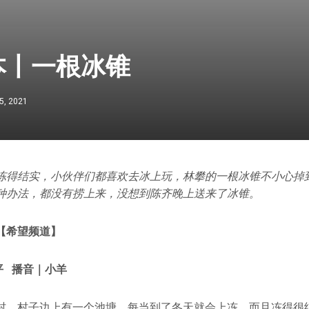
本丨一根冰锥
5, 2021
冻得结实，小伙伴们都喜欢去冰上玩，林攀的一根冰锥不小心掉
种办法，都没有捞上来，没想到陈齐晚上送来了冰锥。
【希望频道】
平 播音｜小羊
村，村子边上有一个池塘，每当到了冬天就会上冻，而且冻得很