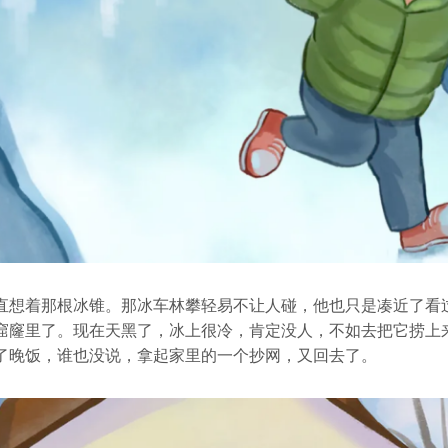
直想着那根冰锥。那冰车林攀轻易不让人碰，他也只是凑近了看
窟窿里了。现在天黑了，冰上很冷，肯定没人，不如去把它捞上
了晚饭，谁也没说，拿起家里的一个抄网，又回去了。