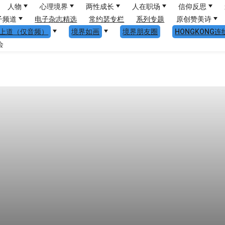
人物
心理境界
两性成长
人在职场
信仰反思
子频道
电子杂志精选
常约瑟专栏
系列专题
原创赞美诗
上道（仅音频）
境界如画
境界朋友圈
HONGKONG连
会