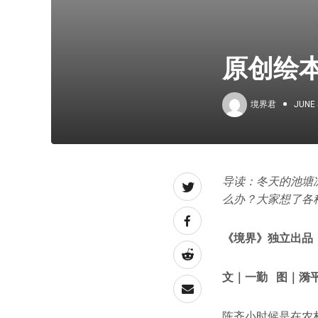
原创绘
境界君
JUNE 
导读：冬天的池塘
么办？大家想了各
《境界》独立出品
文｜一勤 图｜漪
陈齐小时候是在农