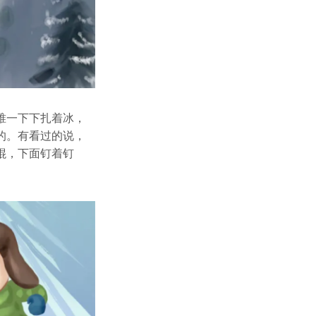
锥一下下扎着冰，
的。有看过的说，
棍，下面钉着钉