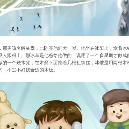
，那男孩名叫林攀，比陈齐他们大一岁。他坐在冰车上，拿着冰
没人跟得上。那冰车是他爸给他做的，说用了一个多星期才做成
做的一个矮木凳，在木凳下面箍着几根粗铁丝，冰锥是用两根木
的，不过不好找合适的木板。