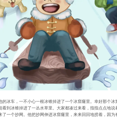
他的冰车，一不小心一根冰锥掉进了一个冰窟窿里。幸好那个冰
能看到冰锥掉进了一丛水草里。大家都凑过来看，指指点点地说
来了一个抄网。他把抄网伸进冰窟窿里，来来回回地捞着，因为