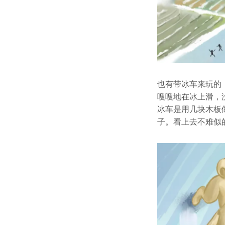
也有带冰车来玩的
嗖嗖地在冰上滑，
冰车是用几块木板
子。看上去不难似