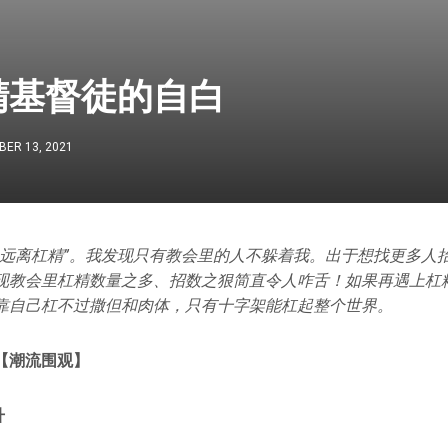
精基督徒的自白
ER 13, 2021
，远离杠精”。我发现只有教会里的人不躲着我。出于想找更多人
现教会里杠精数量之多、招数之狠简直令人咋舌！如果再遇上杠
靠自己杠不过撒但和肉体，只有十字架能杠起整个世界。
【潮流围观】
升