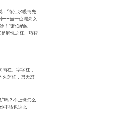
：“春江水暖鸭先
种——当一位漂亮女
妙！”萧伯纳回
杠是解忧之杠、巧智
句句杠、字字杠，
的火药桶，怼天怼
矿吗？不上班怎么
“你不晒也这么