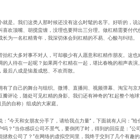
小就是。我们这类人那时候还没有这么时髦的名字。好听的，说
叫喜欢顶嘴、胡搅蛮缠，没理也要辩出三分理。做杠精需要付代
成长为一名杠精青年，我深切体会到杠精的不易、心酸与纠结。
管抬杠大多对事不对人，可却极少有人愿意和杠精作朋友。这也
调的人待在一起呢？如果两个杠精在一起，堪比春晚的相声表演
，最后八成是恼羞成怒、不欢而散。
拥有了自己的舞台与组织。微博、直播间、视频弹幕、淘宝与京
豆瓣评论，随处可见杠精的身影。我们还有神奇的“杠起整个地球
（组员的自称）组成的大家庭。
说：“今天和女朋友分手了，请给我点力量”，下面就有人问：“给
户吗？”当你感叹公司不景气，要倒闭了时，得到的回应是：“公
能拯救公司了？”在网络的虚拟空间里，我终于交到了几个有趣