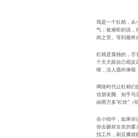
我是一个杠精，从
气；捡难听的说，
肉之苦。等到最终
杠精是孤独的，尽
个天天跟自己唱反
哏，没人愿作捧哏
网络时代让杠精们
信朋友圈、知乎与
由两万多“杠铃”
在小组中，如果你
你去砸前女友的窗
找工作，刷豆瓣就