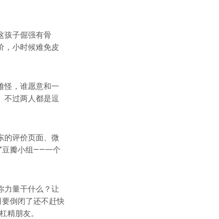
这孩子倔强有骨
价，小时候难免皮
难怪，谁愿意和一
。不过两人都是逗
东的评价页面、微
”豆瓣小组——一个
你力量干什么？让
司要倒闭了还不赶快
的杠精朋友。