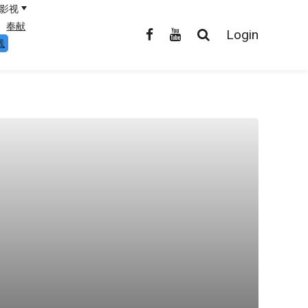
影视
奉献
Login
线