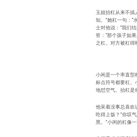
玉姐抬杠从来不搞
知。”她杠一句：
士对他说：“我们
答：“那个孩子如
之杠。对方被杠得
小闲是一个率直型
标点符号都要杠。
地怼空气。抬杠是
他呆着没事总喜欢
吃得上饭？”你叹
黑。”小闲的杠像