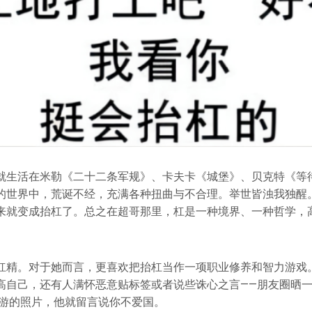
就生活在米勒《二十二条军规》、卡夫卡《城堡》、贝克特《等
的世界中，荒诞不经，充满各种扭曲与不合理。举世皆浊我独醒
来就变成抬杠了。总之在超哥那里，杠是一种境界、一种哲学，
杠精。对于她而言，更喜欢把抬杠当作一项职业修养和智力游戏
自己，还有人满怀恶意贴标签或者说些诛心之言——朋友圈晒一下新
旅游的照片，他就留言说你不爱国。