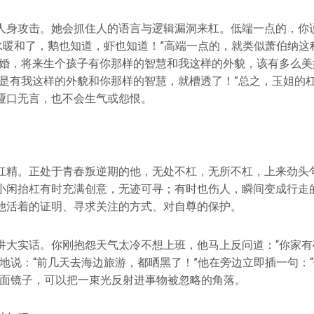
人身攻击。她会抓住人的语言与逻辑漏洞来杠。低端一点的，你说
“水暖和了，鹅也知道，虾也知道！”高端一点的，就类似萧伯纳这
结婚，将来生个孩子有你那样的智慧和我这样的外貌，该有多么美
果是有我这样的外貌和你那样的智慧，就槽透了！”总之，玉姐的
哑口无言，也不会生气或怨恨。
杠精。正处于青春叛逆期的他，无处不杠，无所不杠，上来劲头
小闲抬杠有时充满创意，无迹可寻；有时也伤人，瞬间变成行走
他活着的证明、寻求关注的方式、对自尊的保护。
讲大实话。你刚抱怨天气太冷不想上班，他马上反问道：“你家有
气地说：“前几天去海边旅游，都晒黑了！”他在旁边立即插一句：
一面镜子，可以把一束光反射进事物被忽略的角落。