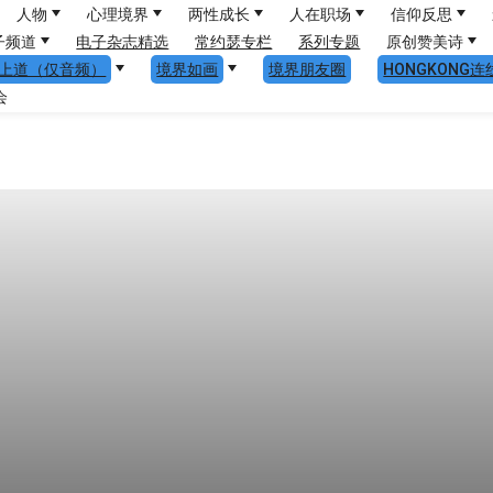
人物
心理境界
两性成长
人在职场
信仰反思
子频道
电子杂志精选
常约瑟专栏
系列专题
原创赞美诗
上道（仅音频）
境界如画
境界朋友圈
HONGKONG连
会