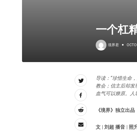
一个杠
境界君
OCTOB
导读：“珍惜生命
教会；信主后却发
血气可以燎原。人
《境界》独立出品
文 | 刘超
播音 | 照