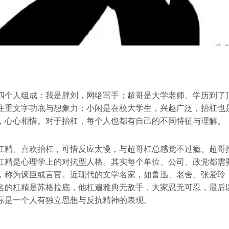
四个人组成：我是胖刘，网络写手；超哥是大学老师、学历到了
注重文字功底与想象力；小闲是在校大学生，兴趣广泛，抬杠也
，心心相惜。对于抬杠，每个人也都有自己的不同特征与理解。
杠精。喜欢抬杠，可惜反应太慢，与超哥杠总感觉不过瘾。超哥
杠精是心理学上的对抗型人格。其实每个单位、公司、政党都需
，称为谏臣或言官。近现代的文学名家，如鲁迅、老舍、张爱玲
名的杠精是苏格拉底，他杠遍雅典无敌手，大家忍无可忍，最后
际是一个人有独立思想与反抗精神的表现。