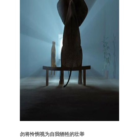
勿将怜悯视为自我牺牲的壮举