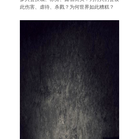
此伤害、虐待、杀戮？为何世界如此糟糕？