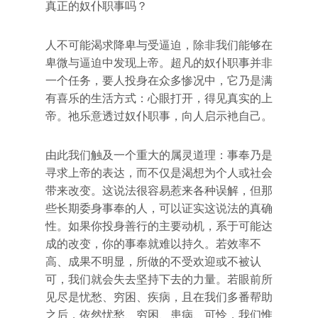
真正的奴仆职事吗？
人不可能渴求降卑与受逼迫，除非我们能够在
卑微与逼迫中发现上帝。超凡的奴仆职事并非
一个任务，要人投身在众多惨况中，它乃是满
有喜乐的生活方式：心眼打开，得见真实的上
帝。祂乐意透过奴仆职事，向人启示衪自己。
由此我们触及一个重大的属灵道理：事奉乃是
寻求上帝的表达，而不仅是渴想为个人或社会
带来改变。这说法很容易惹来各种误解，但那
些长期委身事奉的人，可以证实这说法的真确
性。如果你投身善行的主要动机，系于可能达
成的改变，你的事奉就难以持久。若效率不
高、成果不明显，所做的不受欢迎或不被认
可，我们就会失去坚持下去的力量。若眼前所
见尽是忧愁、穷困、疾病，且在我们多番帮助
之后，依然忧愁、穷困、患病、可怜，我们惟