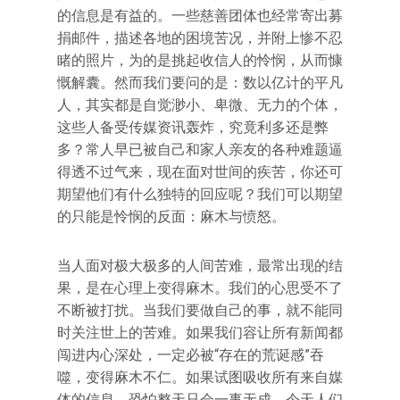
的信息是有益的。一些慈善团体也经常寄出募
捐邮件，描述各地的困境苦况，并附上惨不忍
睹的照片，为的是挑起收信人的怜悯，从而慷
慨解囊。然而我们要问的是：数以亿计的平凡
人，其实都是自觉渺小、卑微、无力的个体，
这些人备受传媒资讯轰炸，究竟利多还是弊
多？常人早已被自己和家人亲友的各种难题逼
得透不过气来，现在面对世间的疾苦，你还可
期望他们有什么独特的回应呢？我们可以期望
的只能是怜悯的反面：麻木与愤怒。
当人面对极大极多的人间苦难，最常出现的结
果，是在心理上变得麻木。我们的心思受不了
不断被打扰。当我们要做自己的事，就不能同
时关注世上的苦难。如果我们容让所有新闻都
闯进内心深处，一定必被“存在的荒诞感”吞
噬，变得麻木不仁。如果试图吸收所有来自媒
体的信息，恐怕整天只会一事无成。今天人们