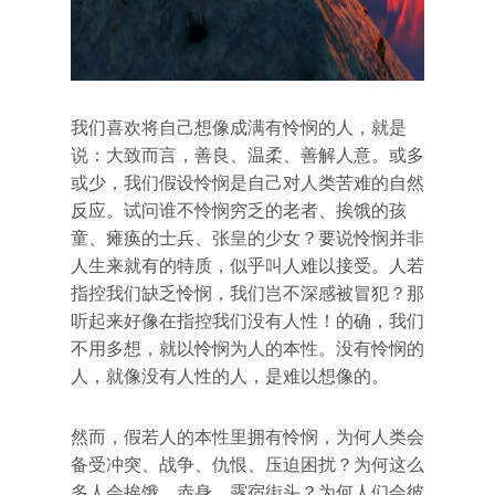
我们喜欢将自己想像成满有怜悯的人，就是
说：大致而言，善良、温柔、善解人意。或多
或少，我们假设怜悯是自己对人类苦难的自然
反应。试问谁不怜悯穷乏的老者、挨饿的孩
童、瘫痪的士兵、张皇的少女？要说怜悯并非
人生来就有的特质，似乎叫人难以接受。人若
指控我们缺乏怜悯，我们岂不深感被冒犯？那
听起来好像在指控我们没有人性！的确，我们
不用多想，就以怜悯为人的本性。没有怜悯的
人，就像没有人性的人，是难以想像的。
然而，假若人的本性里拥有怜悯，为何人类会
备受冲突、战争、仇恨、压迫困扰？为何这么
多人会挨饿、赤身、露宿街头？为何人们会彼