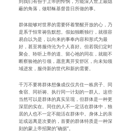
到我们有份于上帝的怜悯，方能深入世上最隐
蔽的角落，做耶稣基督昔日所做的事。
群体能够对世界的需要怀着警醒开放的心，乃
是系于恒常祷告默想。假如独断独行，就很容
易自以为是，以向来的事奉内容和形式为最
好，甚至将服侍沦为个人喜好。但若我们定时
聚会、聆听上帝的道、留心祂的同在，就能不
断察验祂的引领，愿意离开安舒区，向未知领
域进发，服侍新的世代和新的需要。
千万不要将群体想像成仅仅共住一栋房子、同
食宿、同祈祷、执行同一计划的一群人。这些
当然可以是群体的真实呈现，但群体是一种更
深层的实在。同住的人不一定活在群体中，独
居的人也不一定不能活在群体中。身体上的亲
近或远离是次要的，首要的群体特质是一种深
刻的蒙上帝招聚的“确据”。