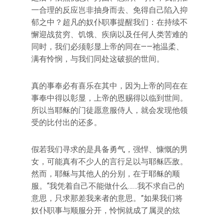
一合理的反应岂非抽身而去、免得自己陷入抑
郁之中？超凡的奴仆职事提醒我们：在持续不
懈迎战贫穷、饥饿、疾病以及任何人类苦难的
同时，我们必须彰显上帝的同在——祂温柔、
满有怜悯，与我们同处这破损的世间。
真的事奉必有喜乐在其中，因为上帝的同在在
事奉中得以彰显，上帝的恩赐得以临到世间。
所以当耶稣的门徒愿意服侍人，就会发现他领
受的比付出的还多。
假若我们寻求的是具备勇气，强悍、慷慨的男
女，可能真有不少人的言行足以与耶稣匹敌。
然而，耶稣与其他人的分别，在于耶稣的顺
服。“我凭着自己不能做什么……我不求自己的
意思，只求那差我来者的意思。”如果我们将
奴仆职事与顺服分开，怜悯就成了属灵的炫