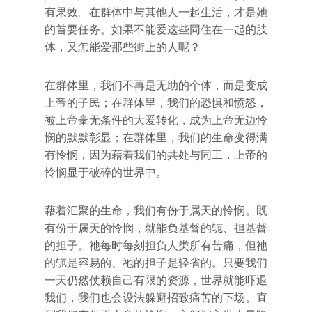
有果效。在群体中与其他人一起生活，才是她
的首要任务。如果不能爱这些同住在一起的肢
体，又怎能爱那些街上的人呢？
在群体里，我们不再是无助的个体，而是变成
上帝的子民；在群体里，我们的恐惧和愤怒，
被上帝毫无条件的大爱转化，成为上帝无边怜
悯的默默彰显；在群体里，我们的生命变得满
有怜悯，因为藉着我们的共处与同工，上帝的
怜悯显于破碎的世界中。
藉着汇聚的生命，我们有份于属天的怜悯。既
有份于属天的怜悯，就能负基督的轭、担基督
的担子。祂每时每刻担负人类所有苦痛，但祂
的轭是容易的、祂的担子是轻省的。只要我们
一天仍然仗赖自己有限的资源，世界就能吓退
我们，我们也会设法躲避招致痛苦的下场。直