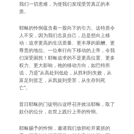
我们一切患难，为使我们发现受苦真正的本
质。
耶稣的怜悯蕴含着一股向下的引力。这特质令
人不安，因为我们念及自己，总是想向上移
动：追求更高的生活质量、更丰厚的薪酬、更
尊贵的地位。一位奉行向下移动的上帝，令我
们深受困扰！耶稣追求的不是更高位置、更多
权力、更大影响，祂的移动方向，如巴特所
说，乃是“从高处到低处，从胜利到失败，从
富足到贫乏，从凯旋到受苦，从生存到死
亡”。
昔日耶稣的门徒明白这呼召并效法耶稣，取了
奴仆的位分，在世上践行上帝的怜悯。
耶稣赐予的怜悯，邀请我们放胆松开紧抓的