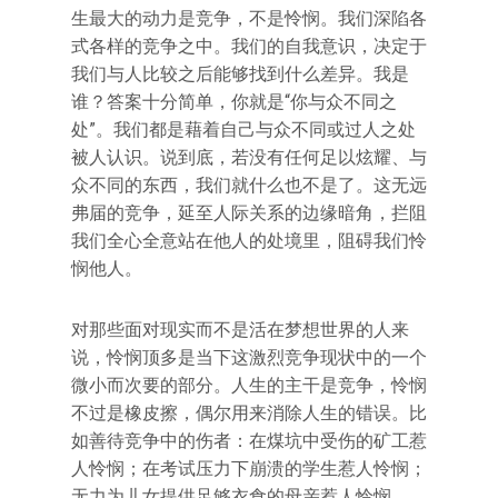
生最大的动力是竞争，不是怜悯。我们深陷各
式各样的竞争之中。我们的自我意识，决定于
我们与人比较之后能够找到什么差异。我是
谁？答案十分简单，你就是“你与众不同之
处”。我们都是藉着自己与众不同或过人之处
被人认识。说到底，若没有任何足以炫耀、与
众不同的东西，我们就什么也不是了。这无远
弗届的竞争，延至人际关系的边缘暗角，拦阻
我们全心全意站在他人的处境里，阻碍我们怜
悯他人。
对那些面对现实而不是活在梦想世界的人来
说，怜悯顶多是当下这激烈竞争现状中的一个
微小而次要的部分。人生的主干是竞争，怜悯
不过是橡皮擦，偶尔用来消除人生的错误。比
如善待竞争中的伤者：在煤坑中受伤的矿工惹
人怜悯；在考试压力下崩溃的学生惹人怜悯；
无力为儿女提供足够衣食的母亲惹人怜悯……