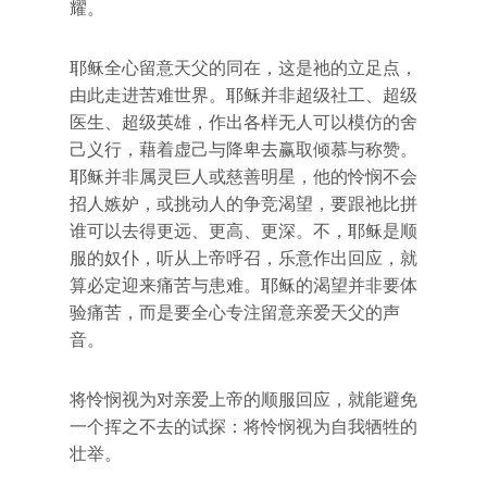
耀。
耶稣全心留意天父的同在，这是祂的立足点，
由此走进苦难世界。耶稣并非超级社工、超级
医生、超级英雄，作出各样无人可以模仿的舍
己义行，藉着虚己与降卑去赢取倾慕与称赞。
耶稣并非属灵巨人或慈善明星，他的怜悯不会
招人嫉妒，或挑动人的争竞渴望，要跟祂比拼
谁可以去得更远、更高、更深。不，耶稣是顺
服的奴仆，听从上帝呼召，乐意作出回应，就
算必定迎来痛苦与患难。耶稣的渴望并非要体
验痛苦，而是要全心专注留意亲爱天父的声
音。
将怜悯视为对亲爱上帝的顺服回应，就能避免
一个挥之不去的试探：将怜悯视为自我牺牲的
壮举。