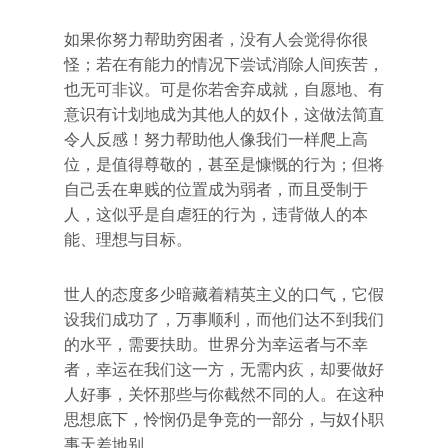
如果你努力帮助穷困者，没有人会觉得你很
怪；若在有能力的情况下尝试消除人间疾苦，
也无可非议。可是你若舍弃成就，自愿地、有
意识有计划地成为其他人的奴仆，这做法简直
令人反感！努力帮助他人像我们一样爬上高
位，是值得尊敬的，甚至是慷慨的行为；但将
自己丢在卑贱的位置成为弱者，而且受制于
人，这似乎是自虐狂的行为，违背做人的本
能、理想与目标。
世人的态度多少暗藏着精英主义的口气，它假
设我们成功了，万事顺利，而他们达不到我们
的水平，需要扶助。世界分为幸运者与不幸
者，幸运在我们这一方，无需内疚，却要做好
人好事，关怀那些与你截然不同的人。在这种
思想底下，怜悯仍是争竞的一部分，与奴仆职
事天差地别。