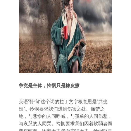
争竞是主体，怜悯只是橡皮擦
英语“怜悯”这个词的拉丁文字根意思是“共患
难”。怜悯要求我们进到伤害之处、痛楚之
地，与悲惨的人同呼喊，与孤单的人同伤悲，
与哀哭的人同哭。怜悯要求我们因着软弱者而
变得软弱，因着无力者而变得无力。怜悯就是