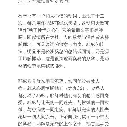
痛苦，都是祂曾经亲尝的。
福音书有一个扣人心弦的动词，出现了十二
次，都只用作描述耶稣或天父，这动词大致可
译作“动了怜悯之心”。它的希腊文字根是肺
腑，即感情所在之处。人的挚爱与深仇皆从肺
腑而出，可见该词的深意与力度。耶稣的怜
悯，明显不是轻浅飘忽的愁绪或同情，乃是源
于肺腑悸动，这是很深邃而奥秘的形容，是耶
稣的心中最柔软的部分。
耶稣看见群众困苦流离，如同羊没有牧人一
样，就从心底怜悯他们（太九36）。这些人
都打动了耶稣，耶稣对他们深切的愁苦感同身
受。耶稣与迷失的一同迷失，与挨饿的一同挨
饿，与患病的一同患病。耶稣以完全的人性去
感应一切人间疾苦。上帝向我们揭示一个重大
的奥秘：耶稣是无罪的上帝之子，祂甘愿承受