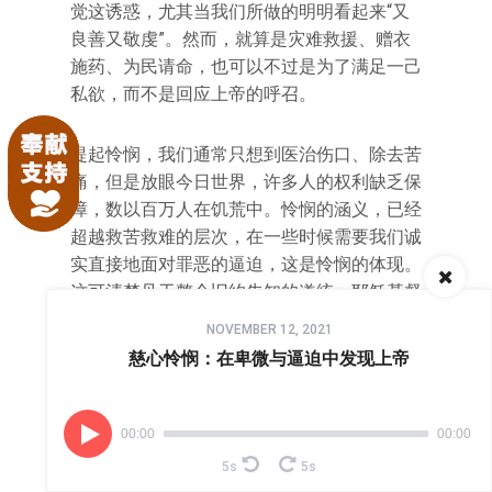
觉这诱惑，尤其当我们所做的明明看起来“又
良善又敬虔”。然而，就算是灾难救援、赠衣
施药、为民请命，也可以不过是为了满足一己
私欲，而不是回应上帝的呼召。
提起怜悯，我们通常只想到医治伤口、除去苦
痛，但是放眼今日世界，许多人的权利缺乏保
障，数以百万人在饥荒中。怜悯的涵义，已经
超越救苦救难的层次，在一些时候需要我们诚
实直接地面对罪恶的逼迫，这是怜悯的体现。
这可清楚见于整个旧约先知的道统，耶稣基督
Audio
也不例外。
NOVEMBER 12, 2021
Player
慈心怜悯：在卑微与逼迫中发现上帝
然而我们必须认识到：在基督里一切已经成就
了。我们不应将之看为头脑上的知识，而要在
信心里理解它。在基督里，人间的患难苦痛都
00:00
00:00
被接受了、承受了；在基督里，我们破碎的人
5s
5s
性获得修复，而且被引领进入三一上帝的亲密