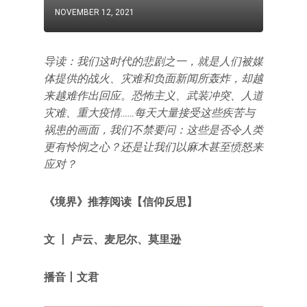
NOVEMBER 12, 2021
导读：我们这时代的悲剧之一，就是人们被媒
体提供的战火、灾难和负面新闻所轰炸，却越
来越难作出回应。恐怖主义、武装冲突、人道
灾难、重大疫情……每天大量接受这些疾苦与
祸患的画面，我们不禁要问：这些是否令人类
更有怜悯之心？还是让我们以麻木甚至愤怒来
应对？
《境界》推荐阅读【信仰反思】
文 丨 卢云、麦尼尔、莫里逊
播音丨文君