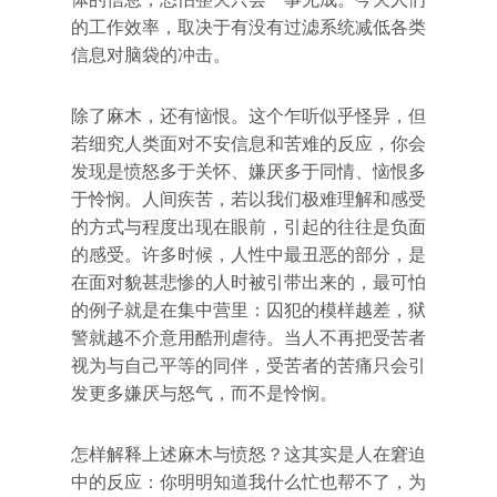
的工作效率，取决于有没有过滤系统减低各类
信息对脑袋的冲击。
除了麻木，还有恼恨。这个乍听似乎怪异，但
若细究人类面对不安信息和苦难的反应，你会
发现是愤怒多于关怀、嫌厌多于同情、恼恨多
于怜悯。人间疾苦，若以我们极难理解和感受
的方式与程度出现在眼前，引起的往往是负面
的感受。许多时候，人性中最丑恶的部分，是
在面对貌甚悲惨的人时被引带出来的，最可怕
的例子就是在集中营里：囚犯的模样越差，狱
警就越不介意用酷刑虐待。当人不再把受苦者
视为与自己平等的同伴，受苦者的苦痛只会引
发更多嫌厌与怒气，而不是怜悯。
怎样解释上述麻木与愤怒？这其实是人在窘迫
中的反应：你明明知道我什么忙也帮不了，为