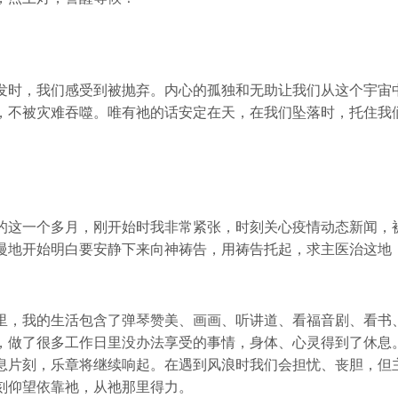
发时，我们感受到被抛弃。内心的孤独和无助让我们从这个宇宙
，不被灾难吞噬。唯有祂的话安定在天，在我们坠落时，托住我
的这一个多月，刚开始时我非常紧张，时刻关心疫情动态新闻，
慢地开始明白要安静下来向神祷告，用祷告托起，求主医治这地
里，我的生活包含了弹琴赞美、画画、听讲道、看福音剧、看书
，做了很多工作日里没办法享受的事情，身体、心灵得到了休息
息片刻，乐章将继续响起。在遇到风浪时我们会担忧、丧胆，但
刻仰望依靠祂，从祂那里得力。