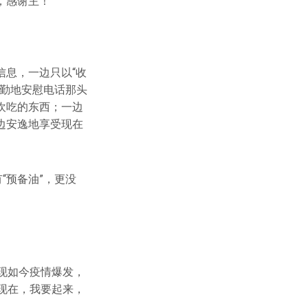
，感谢主！
信息，一边只以“收
殷勤地安慰电话那头
欢吃的东西；一边
边安逸地享受现在
“预备油”，更没
现如今疫情爆发，
！现在，我要起来，