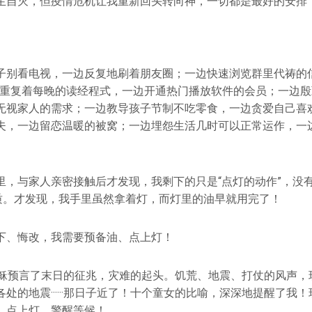
生自灭，但疫情危机让我重新回头转向神，一切都是最好的安排
子别看电视，一边反复地刷着朋友圈；一边快速浏览群里代祷的
边重复着每晚的读经程式，一边开通热门播放软件的会员；一边
无视家人的需求；一边教导孩子节制不吃零食，一边贪爱自己喜
夫，一边留恋温暖的被窝；一边埋怨生活几时可以正常运作，一
里，与家人亲密接触后才发现，我剩下的只是“点灯的动作”，没有
实质。才发现，我手里虽然拿着灯，而灯里的油早就用完了！
下、悔改，我需要预备油、点上灯！
耶稣预言了末日的征兆，灾难的起头。饥荒、地震、打仗的风声，
处的地震······那日子近了！十个童女的比喻，深深地提醒了我
，点上灯，警醒等候！