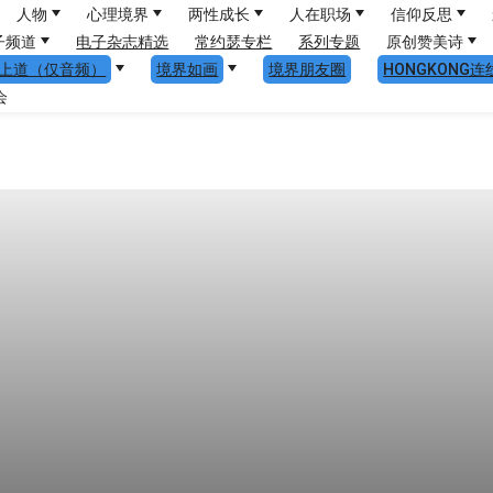
人物
心理境界
两性成长
人在职场
信仰反思
子频道
电子杂志精选
常约瑟专栏
系列专题
原创赞美诗
上道（仅音频）
境界如画
境界朋友圈
HONGKONG连
会