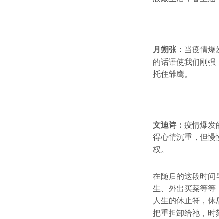
月朔张：
当疫情爆
的话语使我们刚强
托住雏鹰。
文迪诗：
疫情爆发
得心情沉重，但慢
权。
在随后的这段时间
生、外出买菜等等
人生的休止符，休
把重担卸给祂，时