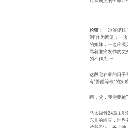
让我属灵的生命自
伦猫：
一边催促孩
到”作为回复；一
的姐妹，一边冷漠
骂着懒癌发作的丈
的不作为······
这段宅在家的日子
有“警醒等候”的
啊，父，我需要跪
马太福音24章主
东非的蝗灾，世界各
妝戴圣洁，备上油