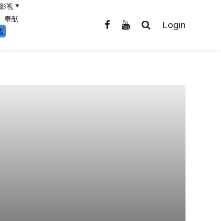
影视
奉献
Login
线