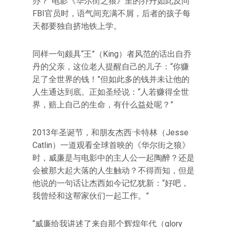
办？”电影《华尔街之狼》里的乔丹如此反问
FBI官员时，语气间充满不屑，后者的孩子每
天都要独自挤地铁上学。
同样一句颇具“王”（King）者风范的话出自乔
丹的父亲，这位老人提醒自己的儿子：“你赚
足了全世界的钱！”但如此多的钱并未让他的
人生通达到底。正如圣经说：“人若赚得全世
界，赔上自己的生命，有什么益处呢？”
2013年圣诞节，和朋友杰西·卡特林（Jesse
Catlin）一道观看全球首映的《华尔街之狼》
时，威廉是与电影中的主人公一起陶醉？还是
会被那大起大落的人生触动？不得而知，但是
他说的一句话让杰西如今记忆犹新：“好吧，
我曾经和这帮家伙们一起工作。”
“威廉给我讲述了来自那个辉煌年代（glory