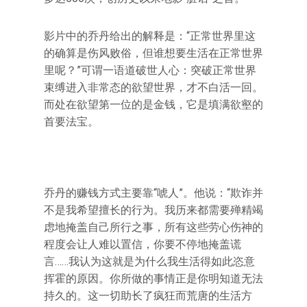
影片中的乔丹给出的解释是：“正常世界里这
的确算是伤风败俗，但谁想要生活在正常世界
里呢？”可谓一语道破世人心：突破正常世界
束缚进入非常态的欲望世界，才不白活一回。
而处在欲望第一位的是金钱，它是填满欲壑的
首要法宝。
乔丹的赚钱方式主要靠“唬人”。他说：“欺诈并
不是我希望擅长的行为。我历来都需要殚精竭
虑地掩盖自己所行之事，所有这些劳心伤神的
程度会让人难以置信，你要不停地掩盖谎
言……我认为这就是为什么我生活得如此恣意
挥霍的原因。你所做的事情正是你明知道无法
持久的。这一切助长了疯狂而荒唐的生活方