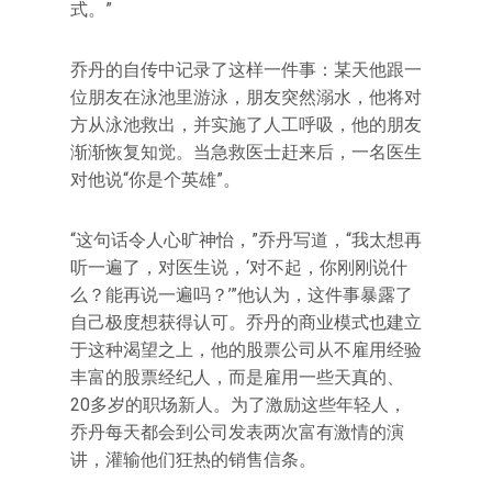
式。”
乔丹的自传中记录了这样一件事：某天他跟一
位朋友在泳池里游泳，朋友突然溺水，他将对
方从泳池救出，并实施了人工呼吸，他的朋友
渐渐恢复知觉。当急救医士赶来后，一名医生
对他说“你是个英雄”。
“这句话令人心旷神怡，”乔丹写道，“我太想再
听一遍了，对医生说，‘对不起，你刚刚说什
么？能再说一遍吗？’”他认为，这件事暴露了
自己极度想获得认可。乔丹的商业模式也建立
于这种渴望之上，他的股票公司从不雇用经验
丰富的股票经纪人，而是雇用一些天真的、
20多岁的职场新人。为了激励这些年轻人，
乔丹每天都会到公司发表两次富有激情的演
讲，灌输他们狂热的销售信条。