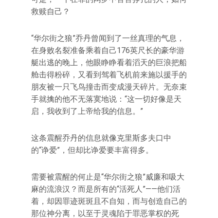
救赎自己？
“华尔街之狼”乔丹曾闻到了一丝真理的气息，
在身败名裂准备乘着自己176英尺长的豪华游
艇出逃的晚上，他眼睁睁看着滔天的巨浪把船
舱击得粉碎，又看到驾着飞机前来施以援手的
朋友被一只飞鸟撞击而变成漫天碎片。无奈束
手就擒的他不无落寞地说：“这一切好像是天
启，我收到了上帝给我的信息。”
这条震醒乔丹的信息就像克里斯多夫口中
的“诤爱”，但却比诤爱要丰富得多。
需要被震醒的何止是“华尔街之狼”威廉和吸大
麻的流浪汉？而是所有的“活死人”——他们活
着，却因罪迹斑斑且不自知，而与创造自己的
那位神分离，以至于灵魂陷于罪恶掌权的死