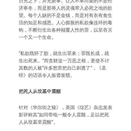
日光之下，并无新事。让人不寒而栗的不是经
济寒冬，而是那将人的灵魂带入必死之地的欲
望。每个人缺的不是金钱，而是对有衣有食生
活的知足和感恩。人心膨胀的私欲像连环的毒
钩，不断衍生出各种颠覆人性的罪，以至吞灭
一个又一个生命。
“私欲既怀了胎，就生出罪来；罪既长成，就
生出死来。”而贪财这一万恶之根，更使不计
其数的人被“许多愁苦把自己刺透了”，《圣
经》的话语令人振聋发聩。
把死人从坟墓中震醒
针对《华尔街之狼》，美国《综艺》杂志发表
影评称其“如同带电一般令人震颤，足以把死
人从坟墓里震醒”。