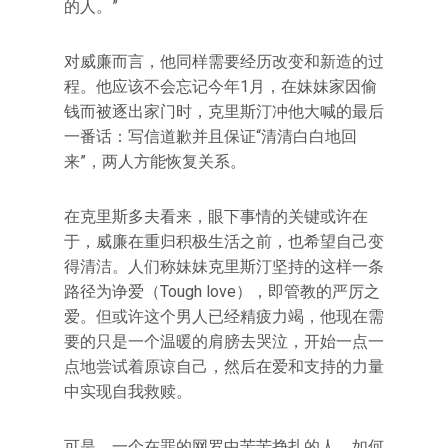
的人。”
对威廉而言，他同样需要经历改变和新造的过
程。他应该不会忘记今年1月，在妹妹家因偷
钱而被逐出家门时，克里斯汀冲他大喊的最后
一番话：写信道歉并且保证“清清白白地回
来”，两人方能恢复关系。
在克里斯多夫看来，眼下事情的关键或许在
于，威廉在重归积极生活之前，也希望自己变
得清洁。人们称妹妹克里斯汀坚持的这样一条
路径为诤爱（Tough love），即管教的严厉之
爱。但或许这个男人已经精疲力竭，他现在需
要的只是一个温暖的肩膀去哭泣，开始一点一
点地尝试着原谅自己，然后在爱和支持的力量
中实现自我救赎。
可是，一个在罪的网罗中苦苦挣扎的人，如何