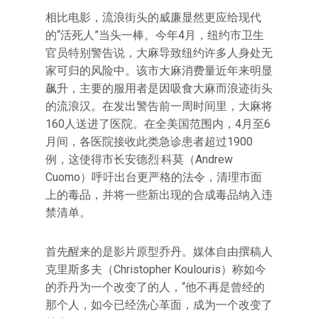
相比电影，流浪街头的威廉显然更应给现代
的“活死人”当头一棒。今年4月，纽约市卫生
官员特别警告说，大麻导致纽约许多人身处无
家可归的风险中。该市大麻消费量近年来明显
飙升，主要的服用者是因吸食大麻而浪迹街头
的流浪汉。在发出警告前一周时间里，大麻将
160人送进了医院。在全美国范围内，4月至6
月间，各医院接收此类急诊患者超过1900
例，这使得市长安德烈·科莫（Andrew
Cuomo）呼吁出台更严格的法令，清理市面
上的毒品，并将一些新出现的合成毒品纳入违
禁清单。
首先醒来的是影片原型乔丹。媒体自由撰稿人
克里斯多夫（Christopher Koulouris）称如今
的乔丹为一个改变了的人，“他不再是曾经的
那个人，如今已经洗心革面，成为一个改变了