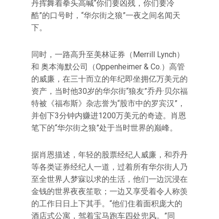
丹挥舞着拳头高喊“你们要凶残，你们要冷
酷”的口号时，“华尔街之狼”一夜之间名闻天
下。
同时，一路高升至美林证券（Merrill Lynch）
和 奥本海默公司（Oppenheimer & Co.）高管
的威廉，在三十而立的年纪即坐拥亿万美元的
资产，当时他30岁的华尔街“狼友”乔丹·贝尔福
特被《福布斯》杂志誉为“股市中的罗宾汉”，
并创下3分钟内赚进1200万美元的奇迹。肖恩
笔下的“华尔街之狼”处于当时世界的巅峰。
据肖恩描述，年轻的股票经纪人威廉，和乔丹
等各类证券经纪人一道，过着所有华尔街人乃
至全世界人梦寐以求的生活，他们一边沉浸在
金钱的世界夜夜笙歌；一边又享受着令人称羡
的工作日日上下其手。“他们住着面积庞大的
酒店式公寓，驾着宝马跑车四处兜风。”同