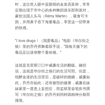
时，这位世人眼中蓝眼睛的金发高富帅，常常
定期出现于市中心的各种舞蹈俱乐部和派对，
豪饮法国人头马（Rémy Martin），吸食可卡
因，并用鼻子吞下海量毒品，享受这一切带来
的快感。
“I love drugs！（我爱毒品）”电影《华尔街之
狼》里的乔丹挥舞着双手说，“我每天服下的
毒品足以迷倒整个曼哈顿。”
这就是克里斯汀口中威廉生活的翻版。确切
说，这就是华尔街之狼们的生活写照。但是，
纸醉金迷的生活背后，是破碎的婚姻，威廉如
此，乔丹亦如此；还有被毁的健康，威廉在妹
妹家里一度患上妄想症，而监狱里奋笔疾书撰
写《华尔街之狼》的乔丹则同样因精神分裂而
撞墙。