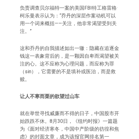
负责调查贝尔福特一案的美国FBI特工格雷格·
柯乐曼表示认为：“乔丹的深层作案动机可以
用一个词来概括——关注，他非常渴望受到关
注。”
这和乔丹的自我描述如出一辙：隐藏在追逐金
钱这一表象背后的，是一颗因自卑而渴望被关
注的心。这不应称为心理问题，而应称为罪
（sin），它需要的不是填补或医治，而是救
赎。
让人不寒而栗的欲望过山车
就在举世寻找威廉而不得的日子，中国股市开
始跌跌不休。8月30日，《纽约时报》一篇题
为《面对经济寒冬，中国中产阶级的彷徨和焦
虑》的封面文章，成为该报官网排名第一