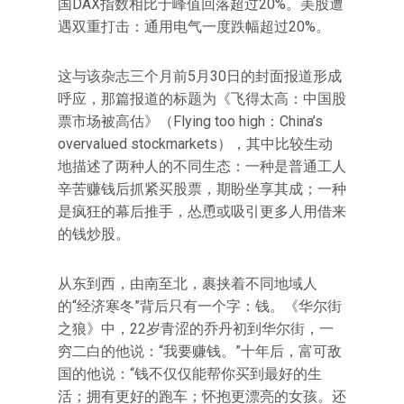
国DAX指数相比于峰值回落超过20%。美股遭
遇双重打击：通用电气一度跌幅超过20%。
这与该杂志三个月前5月30日的封面报道形成
呼应，那篇报道的标题为《飞得太高：中国股
票市场被高估》（Flying too high：China’s
overvalued stockmarkets），其中比较生动
地描述了两种人的不同生态：一种是普通工人
辛苦赚钱后抓紧买股票，期盼坐享其成；一种
是疯狂的幕后推手，怂恿或吸引更多人用借来
的钱炒股。
从东到西，由南至北，裹挟着不同地域人
的“经济寒冬”背后只有一个字：钱。《华尔街
之狼》中，22岁青涩的乔丹初到华尔街，一
穷二白的他说：“我要赚钱。”十年后，富可敌
国的他说：“钱不仅仅能帮你买到最好的生
活；拥有更好的跑车；怀抱更漂亮的女孩。还