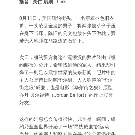
播音 | 吴仁 后期 | Link
8月11日，美国纽约街头。一名穿着褪色旧衣
裤、一头凌乱金发的男子，将两张披萨盒子压
在身下当床，陈旧的公文包放在头下做枕，旁
若无人地睡在马路边的石阶下。
次日，纽约警方将这个流浪汉的照片经由《纽
约邮报》公开，希望找到他的家人。结果却引
爆了一则足以震惊世界的头条新闻：照片中的
主人公是昔日叱咤华尔街、人人称羡的“华尔
街之狼”威廉，也是电影《华尔街之狼》原型
乔丹·贝尔福特（Jordan Belfort）的座上宾兼
好友。
这样的消息总会传得很快。几乎是一瞬间，纽
约乃至全世界开始了一场“寻找威廉”的运动。
当然，他的亲人和警方是在寻找这个流浪街头