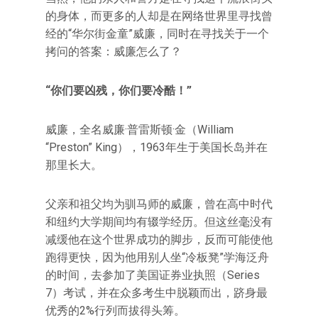
的身体，而更多的人却是在网络世界里寻找曾
经的“华尔街金童”威廉，同时在寻找关于一个
拷问的答案：威廉怎么了？
“你们要凶残，你们要冷酷！”
威廉，全名威廉·普雷斯顿·金（William
“Preston” King），1963年生于美国长岛并在
那里长大。
父亲和祖父均为驯马师的威廉，曾在高中时代
和纽约大学期间均有辍学经历。但这丝毫没有
减缓他在这个世界成功的脚步，反而可能使他
跑得更快，因为他用别人坐“冷板凳”学海泛舟
的时间，去参加了美国证券业执照（Series
7）考试，并在众多考生中脱颖而出，跻身最
优秀的2%行列而拔得头筹。