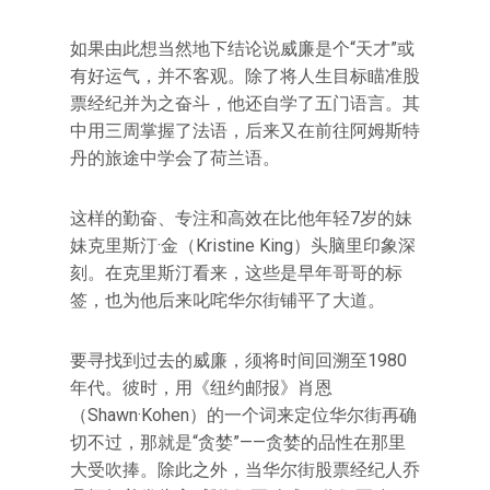
如果由此想当然地下结论说威廉是个“天才”或
有好运气，并不客观。除了将人生目标瞄准股
票经纪并为之奋斗，他还自学了五门语言。其
中用三周掌握了法语，后来又在前往阿姆斯特
丹的旅途中学会了荷兰语。
这样的勤奋、专注和高效在比他年轻7岁的妹
妹克里斯汀·金（Kristine King）头脑里印象深
刻。在克里斯汀看来，这些是早年哥哥的标
签，也为他后来叱咤华尔街铺平了大道。
要寻找到过去的威廉，须将时间回溯至1980
年代。彼时，用《纽约邮报》肖恩
（Shawn·Kohen）的一个词来定位华尔街再确
切不过，那就是“贪婪”——贪婪的品性在那里
大受吹捧。除此之外，当华尔街股票经纪人乔